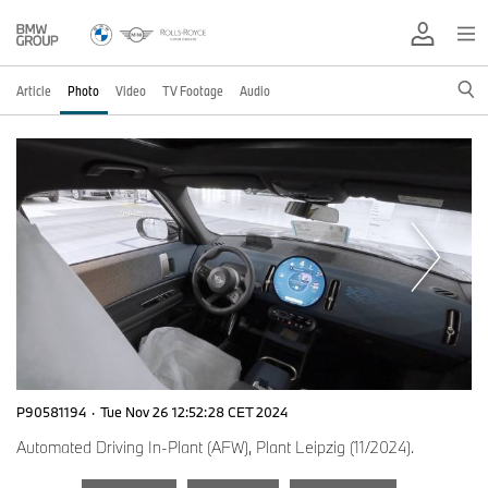
Article
Photo
Video
TV Footage
Audio
P90581194
·
Tue Nov 26 12:52:28 CET 2024
Automated Driving In-Plant (AFW), Plant Leipzig (11/2024).