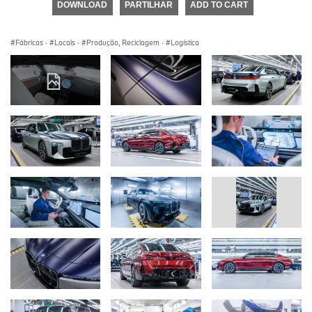
DOWNLOAD
PARTILHAR
ADD TO CART
Fábricas
·
Locais
·
Produção, Reciclagem
·
Logística