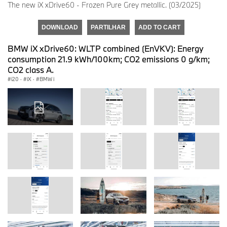
The new iX xDrive60 - Frozen Pure Grey metallic. (03/2025)
DOWNLOAD
PARTILHAR
ADD TO CART
BMW iX xDrive60: WLTP combined (EnVKV): Energy
consumption 21.9 kWh/100km; CO2 emissions 0 g/km;
CO2 class A.
i20
·
iX
·
BMW i