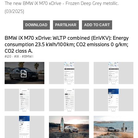
The new BMW iX M70 xDrive - Frozen Deep Grey metallic.
(03/2025)
DOWNLOAD
PARTILHAR
ADD TO CART
BMW iX M70 xDrive: WLTP combined (EnVKV): Energy
consumption 23.5 kWh/100km; CO2 emissions 0 g/km;
CO2 class A.
i20
·
iX
·
BMW i