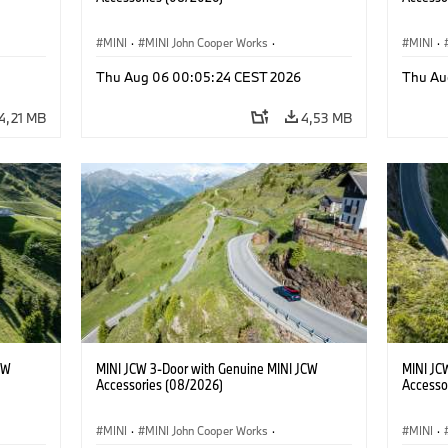
MINI
·
MINI John Cooper Works
·
MINI
·
John Cooper Works
·
John C
Thu Aug 06 00:05:24 CEST 2026
Thu Au
Extras Opcionais, Acessórios
Extras 
4,21 MB
4,53 MB
CW
MINI JCW 3-Door with Genuine MINI JCW
MINI JC
Accessories (08/2026)
Accesso
MINI
·
MINI John Cooper Works
·
MINI
·