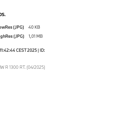
S.
owRes (JPG)
40 KB
ighRes (JPG)
1,01 MB
11:42:44 CEST 2025 | ID:
W R 1300 RT. (04/2025)