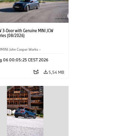
W 3-Door with Genuine MINI JCW
ries (08/2026)
MINI John Cooper Works
·
ooper Works
·
g 06 00:05:25 CEST 2026
Opcionais, Acessórios
5,54 MB