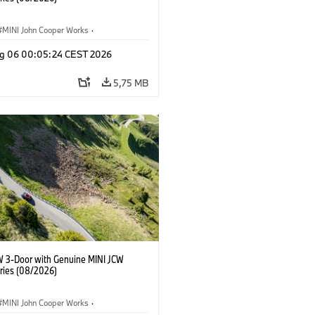
MINI John Cooper Works
·
ooper Works
·
g 06 00:05:24 CEST 2026
Opcionais, Acessórios
5,75 MB
W 3-Door with Genuine MINI JCW
ries (08/2026)
MINI John Cooper Works
·