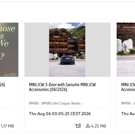
26)
MINI JCW 3-Door with Genuine MINI JCW
MINI JC
Accessories (08/2026)
Accesso
MINI
·
MINI John Cooper Works
·
MINI
·
John Cooper Works
·
John C
Thu Aug 06 00:05:25 CEST 2026
Thu Au
Extras Opcionais, Acessórios
Extras 
1,17 MB
4,25 MB