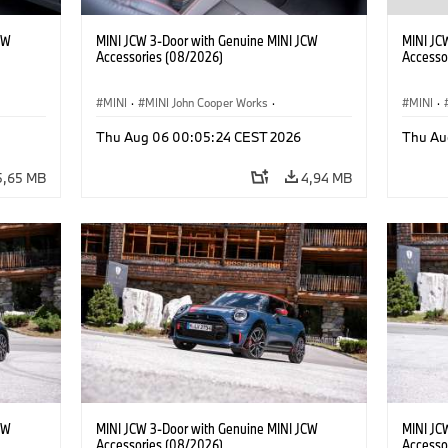
CW
MINI JCW 3-Door with Genuine MINI JCW
MINI JC
Accessories (08/2026)
Accesso
MINI
·
MINI John Cooper Works
·
MINI
·
John Cooper Works
·
John C
Thu Aug 06 00:05:24 CEST 2026
Thu Au
Extras Opcionais, Acessórios
Extras 
5,65 MB
4,94 MB
CW
MINI JCW 3-Door with Genuine MINI JCW
MINI JC
Accessories (08/2026)
Accesso