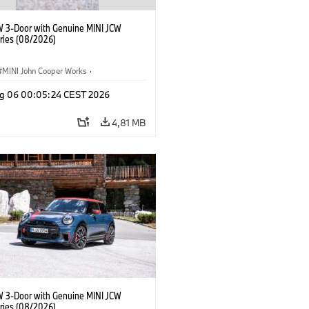
W 3-Door with Genuine MINI JCW
ries (08/2026)
MINI John Cooper Works
·
ooper Works
·
g 06 00:05:24 CEST 2026
Opcionais, Acessórios
4,81 MB
W 3-Door with Genuine MINI JCW
ries (08/2026)