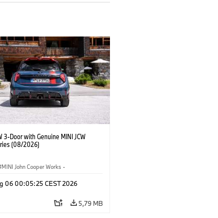
W 3-Door with Genuine MINI JCW
ries (08/2026)
MINI John Cooper Works
·
ooper Works
·
g 06 00:05:25 CEST 2026
Opcionais, Acessórios
5,79 MB