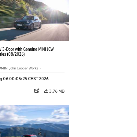
W 3-Door with Genuine MINI JCW
ries (08/2026)
MINI John Cooper Works
·
ooper Works
·
g 06 00:05:25 CEST 2026
Opcionais, Acessórios
3,76 MB