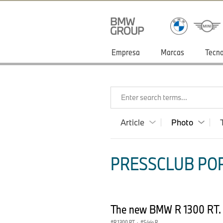
Empresa
Marcas
Tecno
Enter search terms...
Article
Photo
PRESSCLUB POR
The new BMW R 1300 RT.
R 1300 RT
·
Série R