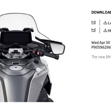
DOWNLOAD
L
H
Wed Apr 30 
P90596296
The new BM