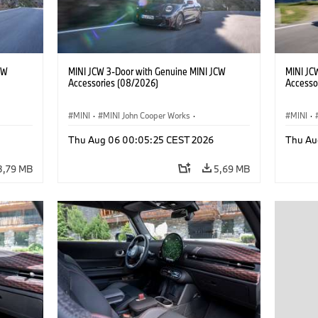
CW
MINI JCW 3-Door with Genuine MINI JCW
MINI JC
Accessories (08/2026)
Accesso
MINI
·
MINI John Cooper Works
·
MINI
·
John Cooper Works
·
John C
Thu Aug 06 00:05:25 CEST 2026
Thu Au
Extras Opcionais, Acessórios
Extras 
3,79 MB
5,69 MB