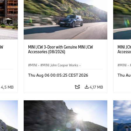
CW
MINI JCW 3-Door with Genuine MINI JCW
MINI JC
Accessories (08/2026)
Accesso
MINI
·
MINI John Cooper Works
·
MINI
·
John Cooper Works
·
John C
Thu Aug 06 00:05:25 CEST 2026
Thu Au
Extras Opcionais, Acessórios
Extras 
4,5 MB
4,17 MB