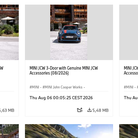
CW
MINI JCW 3-Door with Genuine MINI JCW
MINI JC
Accessories (08/2026)
Accesso
MINI
·
MINI John Cooper Works
·
MINI
·
John Cooper Works
·
John C
Thu Aug 06 00:05:25 CEST 2026
Thu Au
Extras Opcionais, Acessórios
Extras 
5,63 MB
5,48 MB