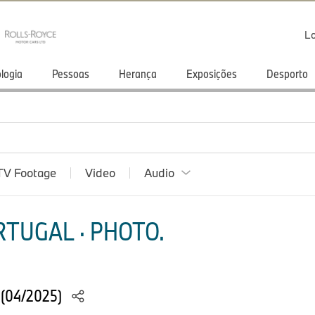
Lo
logia
Pessoas
Herança
Exposições
Desporto
TV Footage
Video
Audio
TUGAL · PHOTO.
 (04/2025)