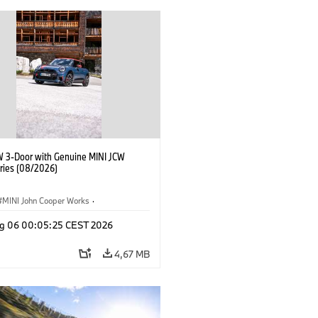
W 3-Door with Genuine MINI JCW
ries (08/2026)
MINI John Cooper Works
·
ooper Works
·
g 06 00:05:25 CEST 2026
Opcionais, Acessórios
4,67 MB