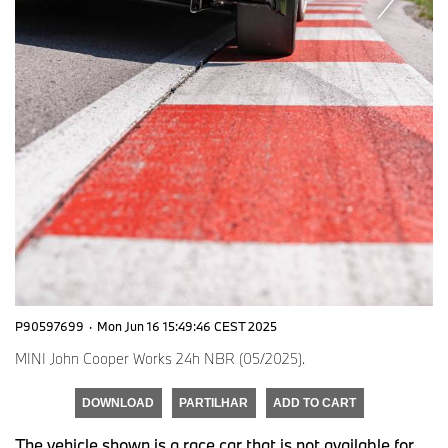
P90597699
·
Mon Jun 16 15:49:46 CEST 2025
MINI John Cooper Works 24h NBR (05/2025).
DOWNLOAD
PARTILHAR
ADD TO CART
The vehicle shown is a race car that is not available for