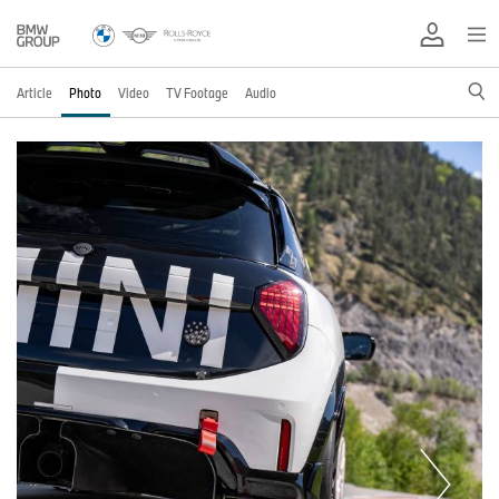
Article
Photo
Video
TV Footage
Audio