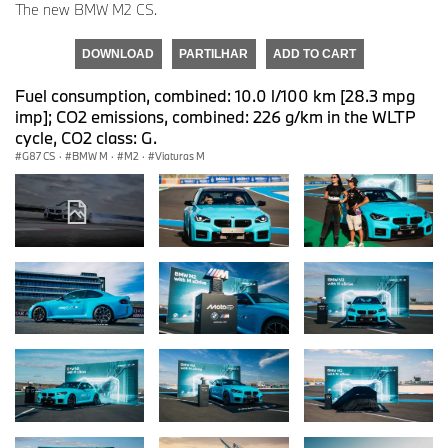
The new BMW M2 CS.
DOWNLOAD
PARTILHAR
ADD TO CART
Fuel consumption, combined: 10.0 l/100 km [28.3 mpg
imp]; CO2 emissions, combined: 226 g/km in the WLTP
cycle, CO2 class: G.
G87 CS
·
BMW M
·
M2
·
Viaturas M