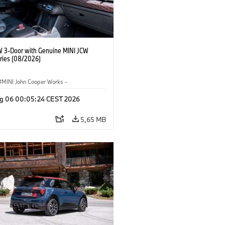
W 3-Door with Genuine MINI JCW
ries (08/2026)
MINI John Cooper Works
·
ooper Works
·
g 06 00:05:24 CEST 2026
Opcionais, Acessórios
5,65 MB