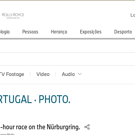
Lo
logia
Pessoas
Herança
Exposições
Desporto
TV Footage
Video
Audio
TUGAL · PHOTO.
-hour race on the Nürburgring.
ooper Works