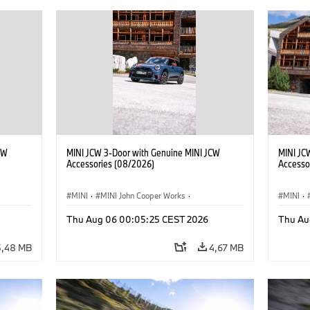
CW
MINI JCW 3-Door with Genuine MINI JCW
MINI JC
Accessories (08/2026)
Accesso
MINI
·
MINI John Cooper Works
·
MINI
·
John Cooper Works
·
John C
Thu Aug 06 00:05:25 CEST 2026
Thu Au
Extras Opcionais, Acessórios
Extras 
5,48 MB
4,67 MB