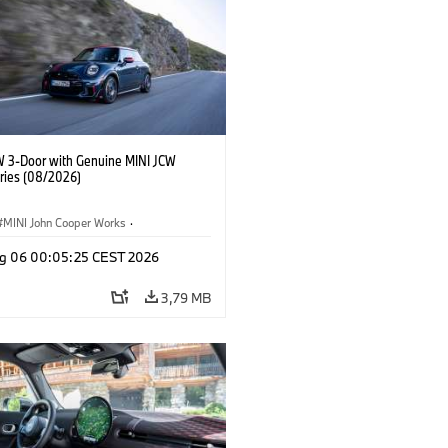
W 3-Door with Genuine MINI JCW
ries (08/2026)
MINI John Cooper Works
·
ooper Works
·
g 06 00:05:25 CEST 2026
Opcionais, Acessórios
3,79 MB