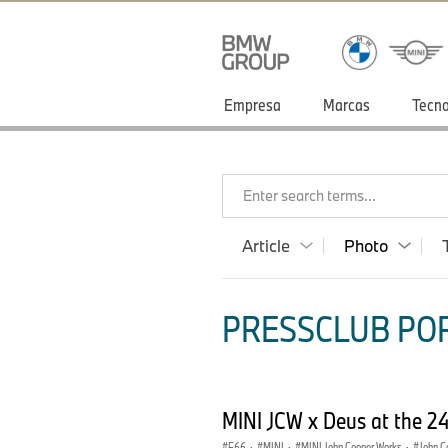
Empresa
Marcas
Tecno
Enter search terms...
Article
Photo
PRESSCLUB POR
MINI JCW x Deus at the 24
F66
·
MINI
·
MINI John Cooper Works
·
John C