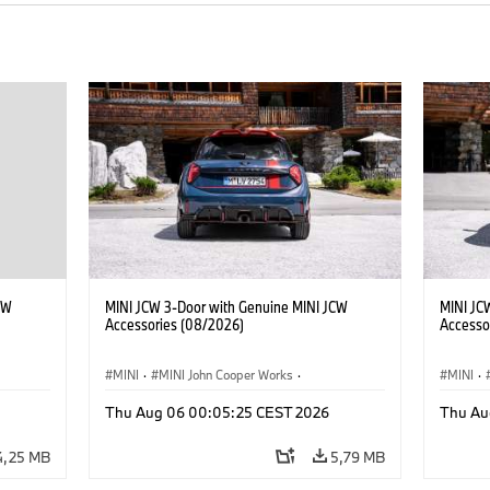
CW
MINI JCW 3-Door with Genuine MINI JCW
MINI JC
Accessories (08/2026)
Accesso
MINI
·
MINI John Cooper Works
·
MINI
·
John Cooper Works
·
John C
Thu Aug 06 00:05:25 CEST 2026
Thu Au
Extras Opcionais, Acessórios
Extras 
4,25 MB
5,79 MB