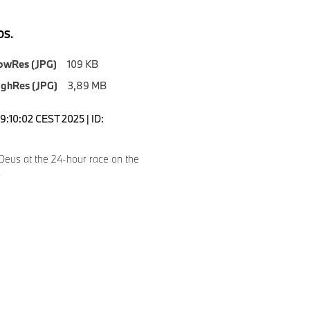
S.
owRes (JPG)
109 KB
ighRes (JPG)
3,89 MB
9:10:02 CEST 2025 | ID:
Deus at the 24-hour race on the
.