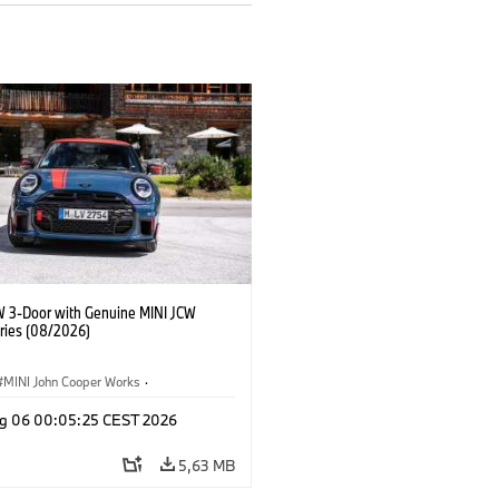
W 3-Door with Genuine MINI JCW
ries (08/2026)
MINI John Cooper Works
·
ooper Works
·
g 06 00:05:25 CEST 2026
Opcionais, Acessórios
5,63 MB