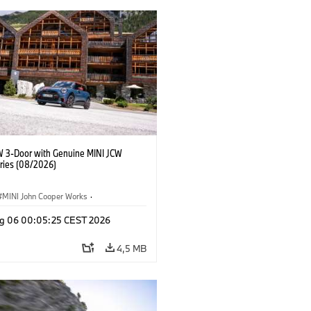
W 3-Door with Genuine MINI JCW
ries (08/2026)
MINI John Cooper Works
·
ooper Works
·
g 06 00:05:25 CEST 2026
Opcionais, Acessórios
4,5 MB