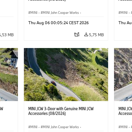
MINI
·
MINI John Cooper Works
·
MINI
·
John Cooper Works
·
John C
Thu Aug 06 00:05:24 CEST 2026
Thu Au
Extras Opcionais, Acessórios
Extras 
4,53 MB
5,75 MB
CW
MINI JCW 3-Door with Genuine MINI JCW
MINI JC
Accessories (08/2026)
Accesso
MINI
·
MINI John Cooper Works
·
MINI
·