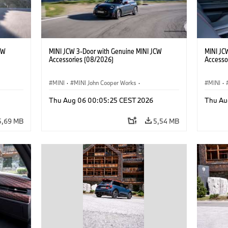
CW
MINI JCW 3-Door with Genuine MINI JCW
MINI JC
Accessories (08/2026)
Accesso
MINI
·
MINI John Cooper Works
·
MINI
·
John Cooper Works
·
John C
Thu Aug 06 00:05:25 CEST 2026
Thu Au
Extras Opcionais, Acessórios
Extras 
5,69 MB
5,54 MB