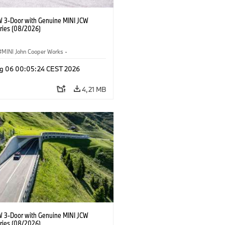
W 3-Door with Genuine MINI JCW
ries (08/2026)
MINI John Cooper Works
·
ooper Works
·
g 06 00:05:24 CEST 2026
Opcionais, Acessórios
4,21 MB
W 3-Door with Genuine MINI JCW
ries (08/2026)