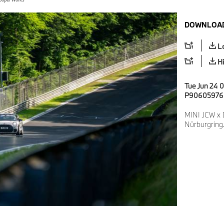
DOWNLOAD
L
H
Tue Jun 24 0
P90605976
MINI JCW x 
Nürburgring