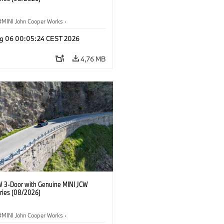
MINI John Cooper Works
·
ooper Works
·
g 06 00:05:24 CEST 2026
Opcionais, Acessórios
4,76 MB
W 3-Door with Genuine MINI JCW
ries (08/2026)
MINI John Cooper Works
·