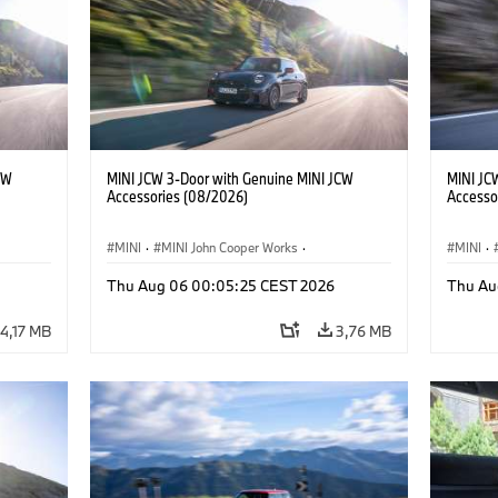
CW
MINI JCW 3-Door with Genuine MINI JCW
MINI JC
Accessories (08/2026)
Accesso
MINI
·
MINI John Cooper Works
·
MINI
·
John Cooper Works
·
John C
Thu Aug 06 00:05:25 CEST 2026
Thu Au
Extras Opcionais, Acessórios
Extras 
4,17 MB
3,76 MB