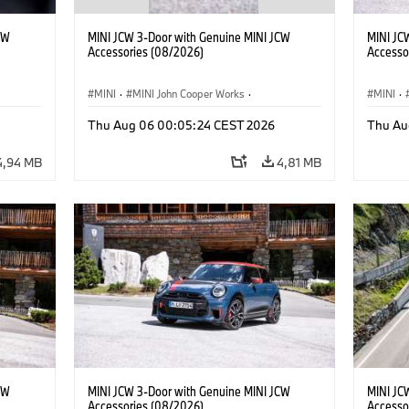
CW
MINI JCW 3-Door with Genuine MINI JCW
MINI JC
Accessories (08/2026)
Accesso
MINI
·
MINI John Cooper Works
·
MINI
·
John Cooper Works
·
John C
Thu Aug 06 00:05:24 CEST 2026
Thu Au
Extras Opcionais, Acessórios
Extras 
4,94 MB
4,81 MB
CW
MINI JCW 3-Door with Genuine MINI JCW
MINI JC
Accessories (08/2026)
Accesso