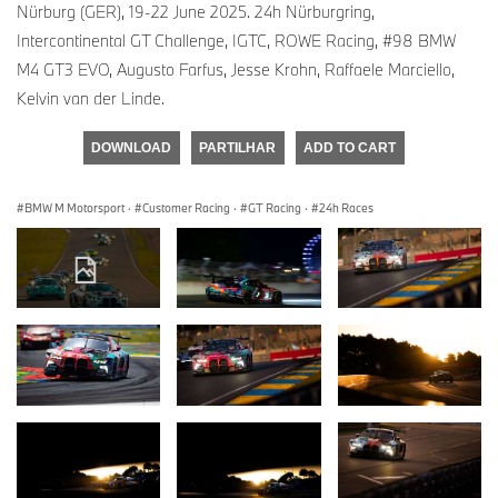
Nürburg (GER), 19-22 June 2025. 24h Nürburgring,
Intercontinental GT Challenge, IGTC, ROWE Racing, #98 BMW
M4 GT3 EVO, Augusto Farfus, Jesse Krohn, Raffaele Marciello,
Kelvin van der Linde.
DOWNLOAD
PARTILHAR
ADD TO CART
BMW M Motorsport
·
Customer Racing
·
GT Racing
·
24h Races