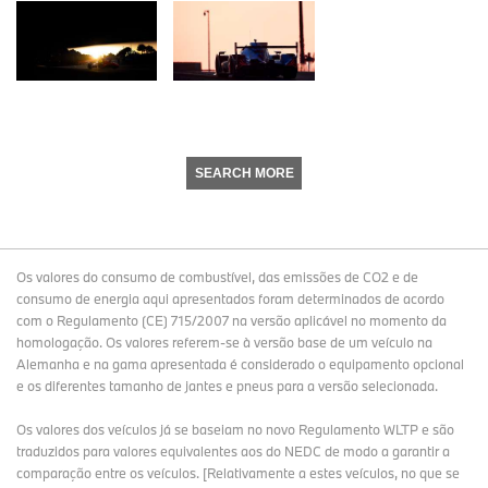
SEARCH MORE
Os valores do consumo de combustível, das emissões de CO2 e de
consumo de energia aqui apresentados foram determinados de acordo
com o Regulamento (CE) 715/2007 na versão aplicável no momento da
homologação. Os valores referem-se à versão base de um veículo na
Alemanha e na gama apresentada é considerado o equipamento opcional
e os diferentes tamanho de jantes e pneus para a versão selecionada.
Os valores dos veículos já se baseiam no novo Regulamento WLTP e são
traduzidos para valores equivalentes aos do NEDC de modo a garantir a
comparação entre os veículos. [Relativamente a estes veículos, no que se