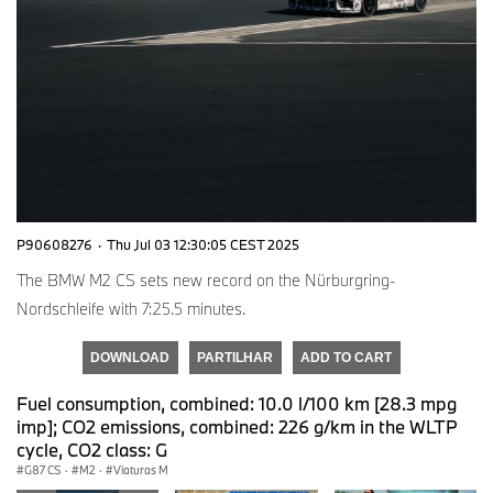
P90608276
·
Thu Jul 03 12:30:05 CEST 2025
The BMW M2 CS sets new record on the Nürburgring-
Nordschleife with 7:25.5 minutes.
DOWNLOAD
PARTILHAR
ADD TO CART
Fuel consumption, combined: 10.0 l/100 km [28.3 mpg
imp]; CO2 emissions, combined: 226 g/km in the WLTP
cycle, CO2 class: G
G87 CS
·
M2
·
Viaturas M