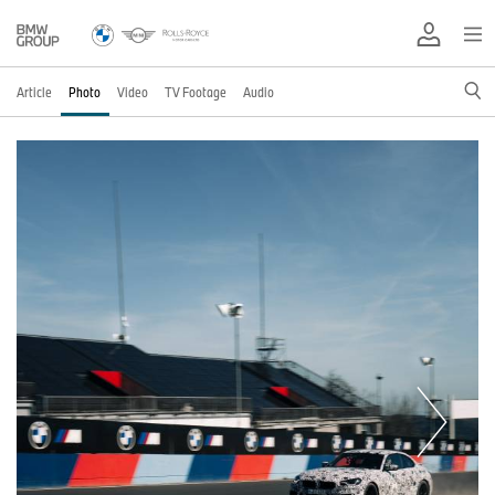
Article
Photo
Video
TV Footage
Audio