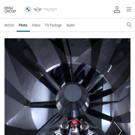
Article
Photo
Video
TV Footage
Audio