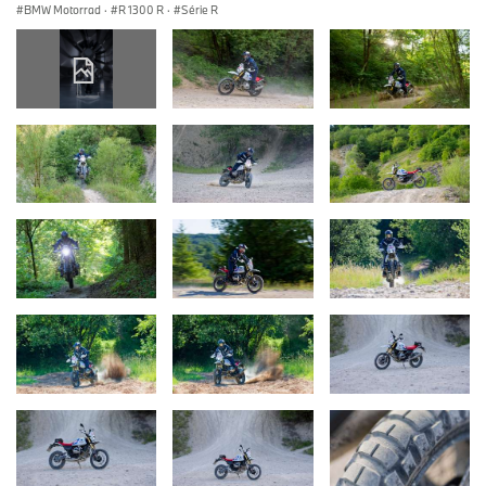
BMW Motorrad
·
R 1300 R
·
Série R