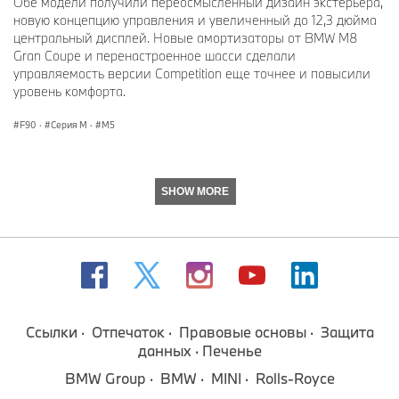
Обе модели получили переосмысленный дизайн экстерьера,
новую концепцию управления и увеличенный до 12,3 дюйма
центральный дисплей. Новые амортизаторы от BMW M8
Gran Coupe и перенастроенное шасси сделали
управляемость версии Competition еще точнее и повысили
уровень комфорта.
F90
·
Серия M
·
M5
SHOW MORE
Ссылки
Отпечаток
Правовые основы
Защита
данных
Печенье
BMW Group
BMW
MINI
Rolls-Royce