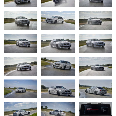
особенностей – высокоточный впрыск топлива высокого
давления, новые турбонагнетатели, оптимизированные
системы смазки и охлаждения, а также модифицированная и
облегченная выпускная система, которая делает звук
выхлопа еще более выразительным. Слаженная работа
двигателя в сочетании с системой интеллектуального
полного привода M xDrive и 8ступенчатой коробкой передач
M Steptronic наделяет новый BMW M5 бесподобной
динамикой и поразительной мощностью.
Техника и программное обеспечение в характерном для
BMW M исполнении.
Новая система M xDrive создана на базе интеллектуального
полного привода BMW xDrive и активного дифференциала M.
Усиленная конструкция трансмиссии позволяет ей
передавать более высокий крутящий момент. В штатном
режиме работы основной акцент делается на передачу
крутящего момента на заднюю ось. Тяга поступает прежде
всего на задние колеса, а при необходимости система
перераспределяет ее и на передние. Раздаточная коробка в
зависимости от ситуации обеспечивает бесступенчатое и
непрерывное распределение крутящего момента между