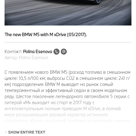
The new BMW M5 with M xDrive (05/2017).
Контакт:
Polina Esenova
Автор:
Polina Esenova
С появлением нового BMW M5 (расход топлива в смешанном
цикле: 10,5 л/100 км; выбросы CO2 в смешанном цикле: 241 г/
км) подразделение BMW M выводит на рынок самый
темпераментный и эффективный седан в своем модельном
ряду. Шестое поколение легендарного автомобиля 5 серии с
литерой «М» выходит на старт в 2017 году с
интеллектуальным полным приводом M xDrive, в полной
мере раскрывающим дерзкий характер истинного
спортсмена. Кроме ощутимой прибавки в динамике новинка
отличается большей практичностью в повседневной
SHOW ENTIRE TEXT
эксплуатации и солидностью. BMW M5 является ярким