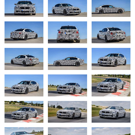
демонстрирует завидную динамику и отличную курсовую
устойчивость», – комментирует Франк Ван Меел,
руководитель подразделения BMW M GmbH.
Особый характер работы системы интеллектуального
полного привода M xDrive выражается в ее подчеркнуто
заднеприводном балансе. Система задействует переднюю
ось только тогда, когда автомобилю требуется
дополнительное тяговое усилие. Даже с учетом выраженной
спортивности и высокой мощности новый BMW M5 с
технологией M xDrive демонстрирует исключительную
предсказуемость и легкость в управлении. Максимальное
удовольствие за рулем еще никогда не было столь
приятным.
Исходя из индивидуальных предпочтений и условий
эксплуатации автомобиля, водитель может выбрать пять
конфигураций, в основе которых различные сочетания
режимов DSC (DSC on, MDM, DSC off) и интеллектуальной
системы M xDrive (4WD, 4WD Sport, 2WD). Любители
экстремальных поездок смогут принудительно отключить
полный привод и активировать передачу крутящего
момента только на заднюю ось.