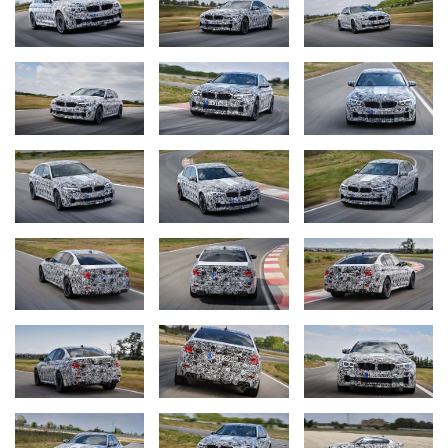
Несравненные спортивные качества новинки впечатлили
даже самых опытных пилотов DTM. «Я – большой фанат M5.
Вместе с семьёй мы часто совершаем дальние поездки, и
поэтому комфорт для меня имеет не последнее значение.
Однако одновременно с этим не хотелось бы отказываться и
от возможности экстремального спортивного вождения.
Благодаря технологии M xDrive новый BMW M5 не только
обладает превосходной динамикой, но и предлагает мне, как
жителю Швейцарии, даже в сложных погодных условиях
ощутимо лучшую тягу и хорошую отзывчивость в
управлении», – объясняет преимущества автомобиля
заводской пилот BMW Тимо Глок.
Идеальное сочетание спортивности и комфорта – 8-
ступенчатая коробка передач M Steptronic с функцией
Drivelogic.
В новом BMW M5 передача тягового усилия осуществляется
с помощью спортивной 8-ступенчатой коробки передач M
Steptronic с функцией Drivelogic. Сближенные передаточные
числа в сочетании с практически мгновенным
переключением передач гарантируют мощное ускорение с
любой скорости и одновременно высокую экономичность.