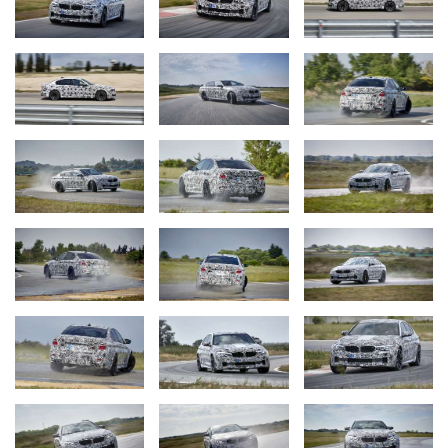
Новая трансмиссия также идеально сочетается с
интеллектуальным полным приводом M xDrive и
усовершенствованным двигателем V8 с двойным
турбонаддувом TwinPower Turbo.
Кроме того, данная трансмиссия обеспечивает плавный
старт и облегчает управление автомобилем во время
движения. Как обычно, в распоряжении водителя три разных
режима работы КПП. При необходимости передачи можно
переключать вручную как при помощи селектора передач,
так и за счет переключателей на рулевом колесе. Новая 8-
ступенчатая КПП M Steptronic является частью
усовершенствованной концепции, призванной сделать BMW
M5 незаменимым помощником на каждый день и устранить
все противоречия между спортивностью и комфортом.
Сверхмощный и максимально экономичный двигатель V8.
Новый BMW M5 комплектуется двигателем V8 объемом 4,4 л
с технологией M TwinPower Turbo последнего поколения.
Оптимизированный высокооборотистый двигатель
превосходит предыдущий силовой агрегат по показателям
мощности и крутящего момента. Среди прочих его