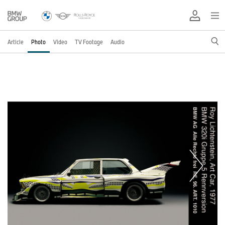
Article
Photo
Video
TV Footage
Audio