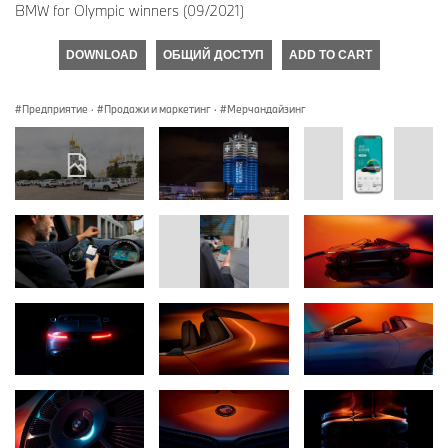
BMW for Olympic winners (09/2021)
DOWNLOAD
ОБЩИЙ ДОСТУП
ADD TO CART
Предприятие
·
Продажи и маркетинг
·
Мерчандайзинг