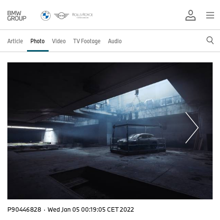
Article
Photo
Video
TV Footage
Audio
P90446828
·
Wed Jan 05 00:19:05 CET 2022