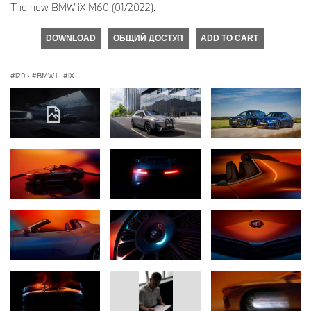
The new BMW iX M60 (01/2022).
DOWNLOAD
ОБЩИЙ ДОСТУП
ADD TO CART
i20
·
BMW i
·
iX