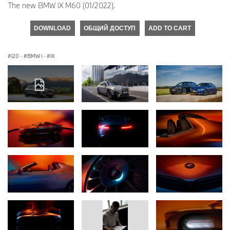
The new BMW iX M60 (01/2022).
DOWNLOAD
ОБЩИЙ ДОСТУП
ADD TO CART
i20
·
BMW i
·
iX