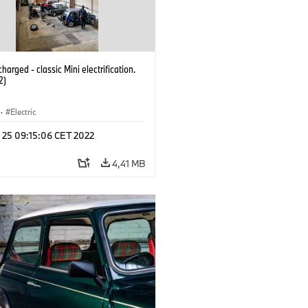
harged - classic Mini electrification.
2)
·
Electric
n 25 09:15:06 CET 2022
4,41 MB