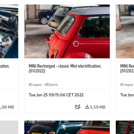
cation.
MINI Recharged - classic Mini electrification.
MINI Rec
(01/2022)
(01/202
Cooper
·
Electric
Cooper
Tue Jan 25 09:15:06 CET 2022
Tue Ja
4,98 MB
5,59 MB