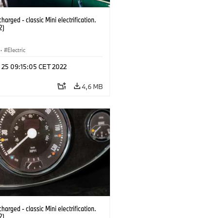
harged - classic Mini electrification.
2)
·
Electric
n 25 09:15:05 CET 2022
4,6 MB
harged - classic Mini electrification.
2)