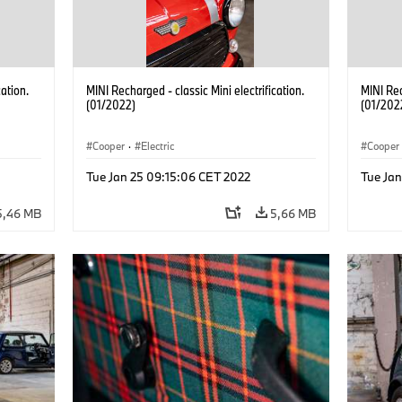
cation.
MINI Recharged - classic Mini electrification.
MINI Rec
(01/2022)
(01/202
Cooper
·
Electric
Cooper
Tue Jan 25 09:15:06 CET 2022
Tue Ja
5,46 MB
5,66 MB