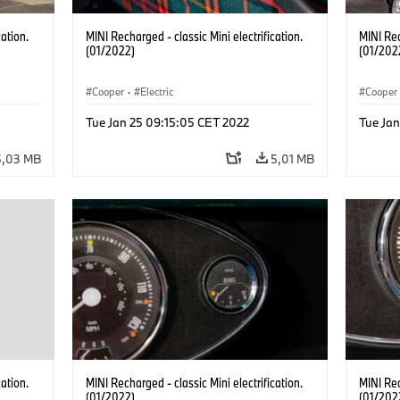
cation.
MINI Recharged - classic Mini electrification.
MINI Rec
(01/2022)
(01/202
Cooper
·
Electric
Cooper
Tue Jan 25 09:15:05 CET 2022
Tue Ja
5,03 MB
5,01 MB
cation.
MINI Recharged - classic Mini electrification.
MINI Rec
(01/2022)
(01/202