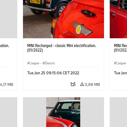
cation.
MINI Recharged - classic Mini electrification.
MINI Rec
(01/2022)
(01/202
Cooper
·
Electric
Cooper
Tue Jan 25 09:15:06 CET 2022
Tue Ja
4,17 MB
3,88 MB