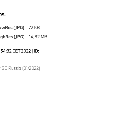
S.
owRes (JPG)
72 KB
ighRes (JPG)
14,82 MB
7:54:32 CET 2022 | ID:
 SE Russia (01/2022)