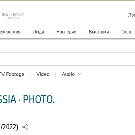
Ло
ехнология
Люди
Наследие
Выставки
Cпорт
TV Footage
Video
Audio
SIA · PHOTO.
1/2022)