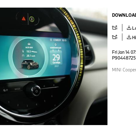
DOWNLOAD
L
H
Fri Jan 14 0
P90448725
MINI Cooper