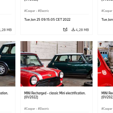
Cooper
·
Electric
Cooper
Tue Jan 25 09:15:05 CET 2022
Tue Ja
5,28 MB
4,28 MB
cation.
MINI Recharged - classic Mini electrification.
MINI Rec
(01/2022)
(01/202
Cooper
·
Electric
Cooper