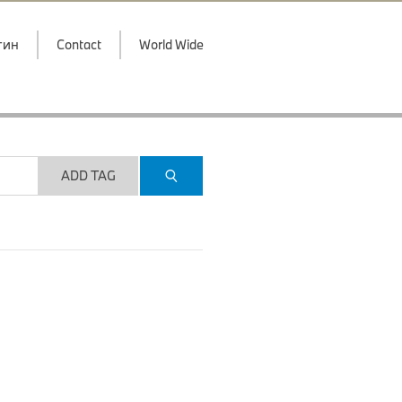
гин
Contact
World Wide
ADD TAG