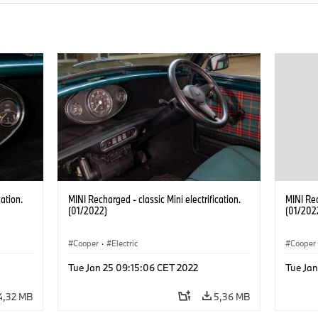
cation.
MINI Recharged - classic Mini electrification.
MINI Rec
(01/2022)
(01/202
Cooper
·
Electric
Cooper
Tue Jan 25 09:15:06 CET 2022
Tue Ja
4,32 MB
5,36 MB