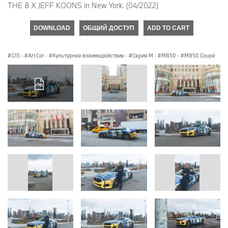
THE 8 X JEFF KOONS in New York. (04/2022)
DOWNLOAD
ОБЩИЙ ДОСТУП
ADD TO CART
G15
·
Art Car
·
Культурное взаимодействие
·
Серия M
·
M850
·
M850 Coupé