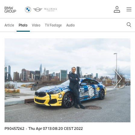
Article
Photo
Video
TV Footage
Audio
P90457262
·
Thu Apr 07 13:08:20 CEST 2022