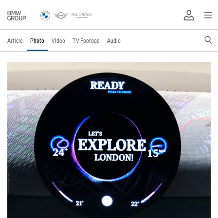
Article
Photo
Video
TV Footage
Audio