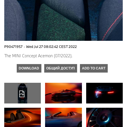
P90471957
·
Wed Jul 27 08:02:42 CEST 2022
The MINI Concept Aceman (07/2022).
DOWNLOAD
ОБЩИЙ ДОСТУП
ADD TO CART