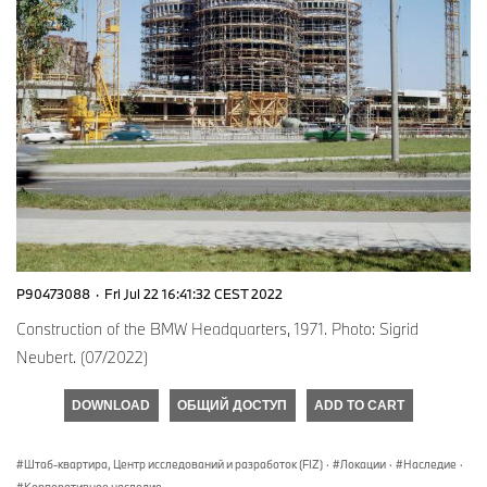
P90473088
·
Fri Jul 22 16:41:32 CEST 2022
Construction of the BMW Headquarters, 1971. Photo: Sigrid
Neubert. (07/2022)
DOWNLOAD
ОБЩИЙ ДОСТУП
ADD TO CART
Штаб-квартира, Центр исследований и разработок (FIZ)
·
Локации
·
Наследие
·
Корпоративное наследие