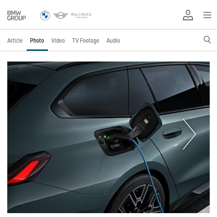
Article
Photo
Video
TV Footage
Audio