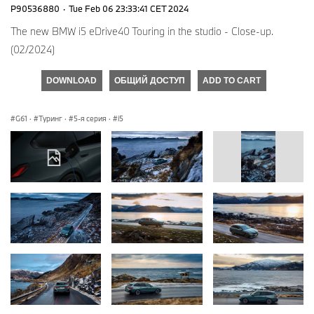
P90536880
·
Tue Feb 06 23:33:41 CET 2024
The new BMW i5 eDrive40 Touring in the studio - Close-up.
(02/2024)
DOWNLOAD
ОБЩИЙ ДОСТУП
ADD TO CART
G61
·
Туринг
·
5-я серия
·
i5