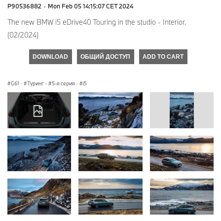
P90536882
·
Mon Feb 05 14:15:07 CET 2024
The new BMW i5 eDrive40 Touring in the studio - Interior.
(02/2024)
DOWNLOAD
ОБЩИЙ ДОСТУП
ADD TO CART
G61
·
Туринг
·
5-я серия
·
i5