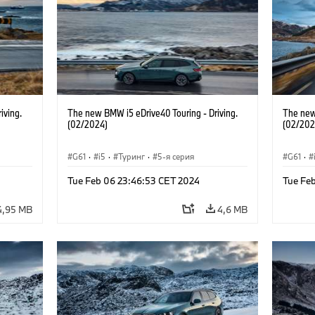
iving.
The new BMW i5 eDrive40 Touring - Driving.
The new
(02/2024)
(02/202
G61
·
i5
·
Туринг
·
5-я серия
G61
·
Tue Feb 06 23:46:53 CET 2024
Tue Fe
4,95 MB
4,6 MB