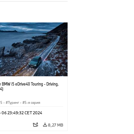
 BMW i5 eDrive40 Touring - Driving.
4)
i5
·
Туринг
·
5-я серия
b 06 23:49:32 CET 2024
8,27 MB