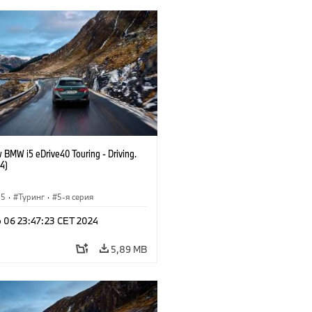
 BMW i5 eDrive40 Touring - Driving.
4)
i5
·
Туринг
·
5-я серия
b 06 23:47:23 CET 2024
5,89 MB