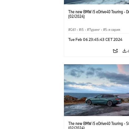
The new BMW i5 eDrive40 Touring - Dr
(02/2024)
G61
·
i5
·
Туринг
·
5-я серия
Tue Feb 06 23:45:43 CET 2024
The new BMW i5 eDrive40 Touring - Sti
(02/2024)