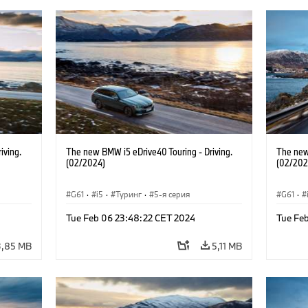
iving.
The new BMW i5 eDrive40 Touring - Driving.
The new
(02/2024)
(02/202
G61
·
i5
·
Туринг
·
5-я серия
G61
·
Tue Feb 06 23:48:22 CET 2024
Tue Fe
3,85 MB
5,11 MB