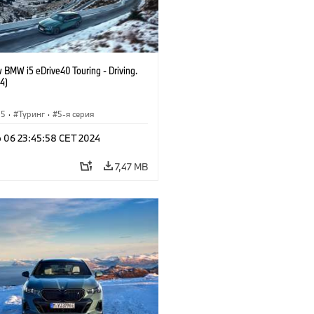
 BMW i5 eDrive40 Touring - Driving.
4)
i5
·
Туринг
·
5-я серия
b 06 23:45:58 CET 2024
7,47 MB