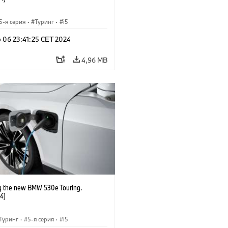
5-я серия
·
Туринг
·
i5
b 06 23:41:25 CET 2024
4,96 MB
g the new BMW 530e Touring.
4)
Туринг
·
5-я серия
·
i5