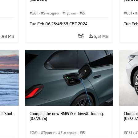
G61
·
5-я серия
·
Туринг
·
i5
G61
·
Tue Feb 06 23:43:33 CET 2024
Tue Fe
5,98 MB
5,51 MB
ll Shot.
Charging the new BMW i5 eDrive40 Touring.
Chargin
(02/2024)
(02/202
G61
·
Туринг
·
5-я серия
·
i5
G61
·