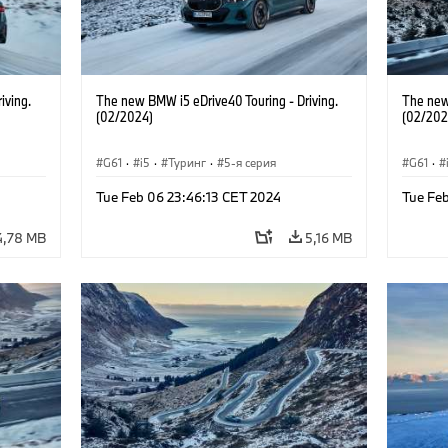
iving.
The new BMW i5 eDrive40 Touring - Driving.
The new
(02/2024)
(02/202
G61
·
i5
·
Туринг
·
5-я серия
G61
·
Tue Feb 06 23:46:13 CET 2024
Tue Fe
4,78 MB
5,16 MB