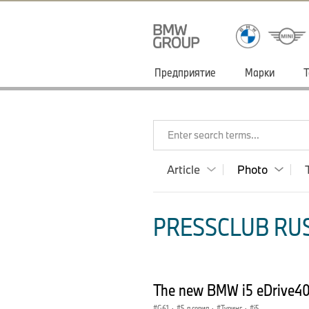
Предприятие
Марки
Т
Enter search terms...
Article
Photo
PRESSCLUB RUS
The new BMW i5 eDrive40 T
G61
·
5-я серия
·
Туринг
·
i5