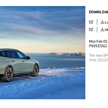
DOWNLOAD
L
H
Mon Feb 05 1
P90537262
The new BMW 
Shot. (02/2