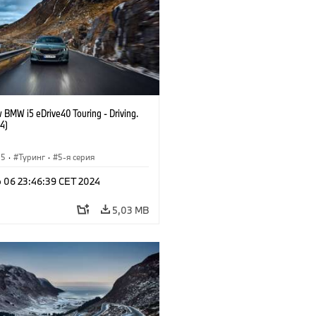
 BMW i5 eDrive40 Touring - Driving.
4)
i5
·
Туринг
·
5-я серия
b 06 23:46:39 CET 2024
5,03 MB