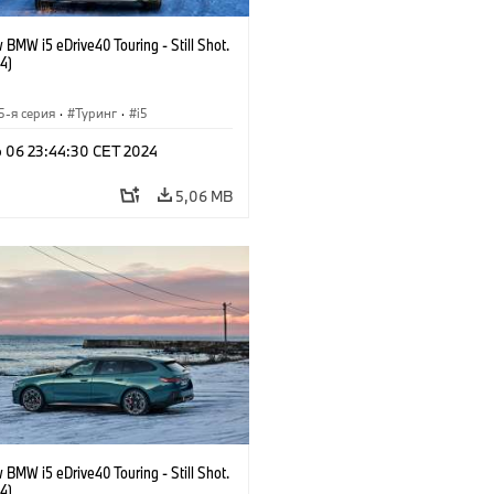
BMW i5 eDrive40 Touring - Still Shot.
4)
5-я серия
·
Туринг
·
i5
b 06 23:44:30 CET 2024
5,06 MB
BMW i5 eDrive40 Touring - Still Shot.
4)