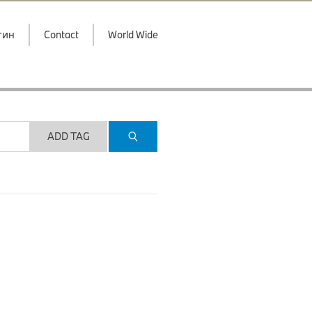
гин
Contact
World Wide
ADD TAG