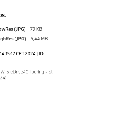
S.
owRes (JPG)
79 KB
ighRes (JPG)
5,44 MB
4:15:12 CET 2024 | ID:
i5 eDrive40 Touring - Still
024)