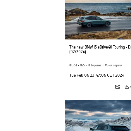
The new BMW i5 eDrive40 Touring - Dr
(02/2024)
G61
·
i5
·
Туринг
·
5-я серия
Tue Feb 06 23:47:06 CET 2024