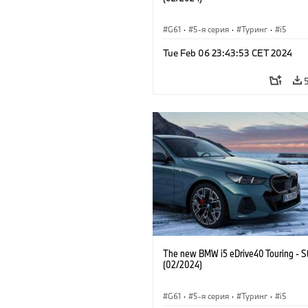
G61
·
5-я серия
·
Туринг
·
i5
Tue Feb 06 23:43:53 CET 2024
The new BMW i5 eDrive40 Touring - Sti
(02/2024)
G61
·
5-я серия
·
Туринг
·
i5