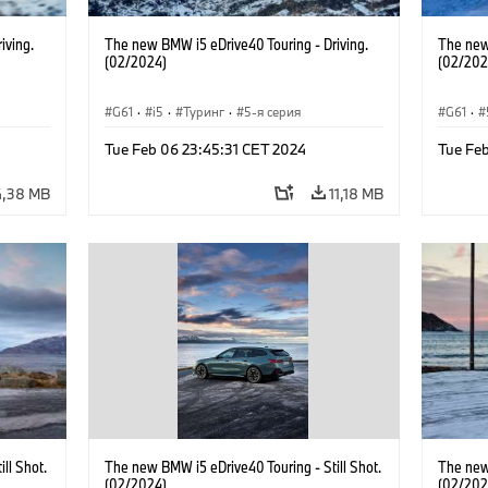
iving.
The new BMW i5 eDrive40 Touring - Driving.
The new 
(02/2024)
(02/202
G61
·
i5
·
Туринг
·
5-я серия
G61
·
Tue Feb 06 23:45:31 CET 2024
Tue Fe
4,38 MB
11,18 MB
ll Shot.
The new BMW i5 eDrive40 Touring - Still Shot.
The new 
(02/2024)
(02/202