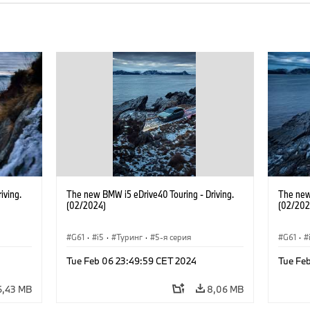
iving.
The new BMW i5 eDrive40 Touring - Driving.
The new
(02/2024)
(02/202
G61
·
i5
·
Туринг
·
5-я серия
G61
·
Tue Feb 06 23:49:59 CET 2024
Tue Fe
6,43 MB
8,06 MB