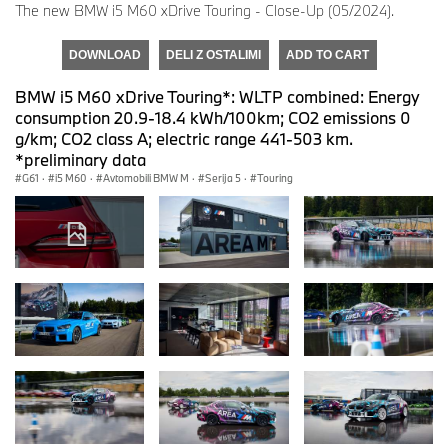
The new BMW i5 M60 xDrive Touring - Close-Up (05/2024).
DOWNLOAD
DELI Z OSTALIMI
ADD TO CART
BMW i5 M60 xDrive Touring*: WLTP combined: Energy
consumption 20.9-18.4 kWh/100km; CO2 emissions 0
g/km; CO2 class A; electric range 441-503 km.
*preliminary data
G61
·
i5 M60
·
Avtomobili BMW M
·
Serija 5
·
Touring