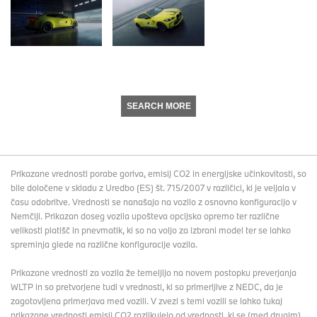
SEARCH MORE
Prikazane vrednosti porabe goriva, emisij CO2 in energijske učinkovitosti, so
bile določene v skladu z Uredbo (ES) št. 715/2007 v različici, ki je veljala v
času odobritve. Vrednosti se nanašajo na vozilo z osnovno konfiguracijo v
Nemčiji. Prikazan doseg vozila upošteva opcijsko opremo ter različne
velikosti platišč in pnevmatik, ki so na voljo za izbrani model ter se lahko
spreminja glede na različne konfiguracije vozila.
Prikazane vrednosti za vozila že temeljijo na novem postopku preverjanja
WLTP in so pretvorjene tudi v vrednosti, ki so primerljive z NEDC, da je
zagotovljena primerjava med vozili. V zvezi s temi vozili se lahko tukaj
prikazane vrednosti emisij CO2 razlikujejo od vrednosti, ki se (med drugim)