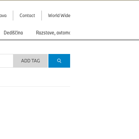
java
Contact
World Wide
Dediščina
Razstave, avtomobilski saloni
Športi
ADD TAG