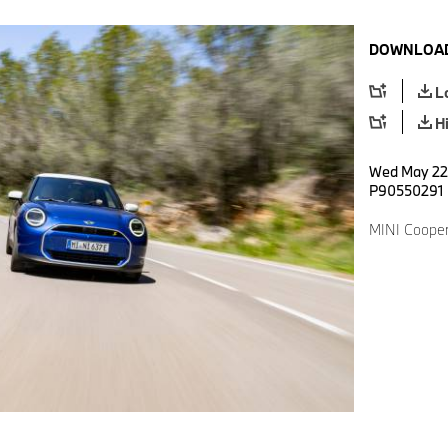
DOWNLOAD
L
H
Wed May 22 
P90550291
MINI Cooper