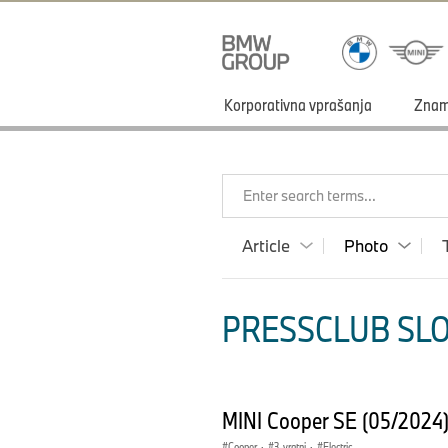
Korporativna vprašanja
Zna
Enter search terms...
Article
Photo
PRESSCLUB SLO
MINI Cooper SE (05/2024
Cooper
·
3-vratni
·
Electric