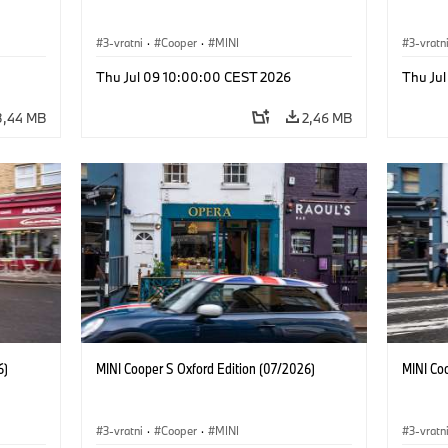
3-vratni
·
Cooper
·
MINI
3-vratn
Thu Jul 09 10:00:00 CEST 2026
Thu Ju
3,44 MB
2,46 MB
6)
MINI Cooper S Oxford Edition (07/2026)
MINI Co
3-vratni
·
Cooper
·
MINI
3-vratn