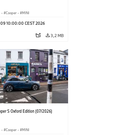
i
·
Cooper
·
MINI
l 09 10:00:00 CEST 2026
3,2 MB
oper S Oxford Edition (07/2026)
i
·
Cooper
·
MINI