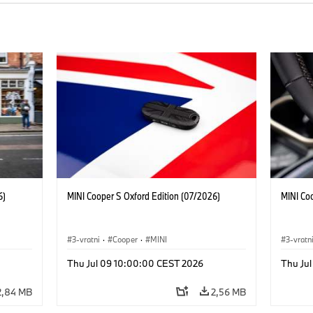
6)
MINI Cooper S Oxford Edition (07/2026)
MINI Co
3-vratni
·
Cooper
·
MINI
3-vratn
Thu Jul 09 10:00:00 CEST 2026
Thu Ju
2,84 MB
2,56 MB