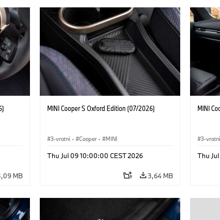
6)
MINI Cooper S Oxford Edition (07/2026)
MINI Co
3-vratni
·
Cooper
·
MINI
3-vratn
Thu Jul 09 10:00:00 CEST 2026
Thu Ju
3,09 MB
3,64 MB