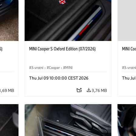
6)
MINI Cooper S Oxford Edition (07/2026)
MINI Co
3-vratni
·
Cooper
·
MINI
3-vratn
Thu Jul 09 10:00:00 CEST 2026
Thu Ju
3,69 MB
3,76 MB