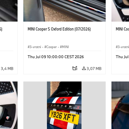
6)
MINI Cooper S Oxford Edition (07/2026)
MINI Co
3-vratni
·
Cooper
·
MINI
3-vratn
Thu Jul 09 10:00:00 CEST 2026
Thu Ju
3,4 MB
3,07 MB