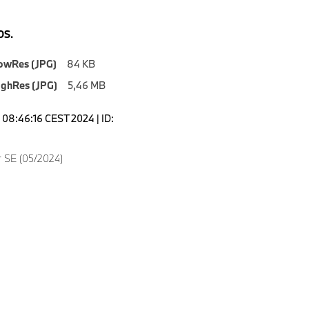
S.
owRes (JPG)
84 KB
ighRes (JPG)
5,46 MB
08:46:16 CEST 2024 | ID:
 SE (05/2024)