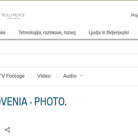
Pri
mke
Tehnologija, raziskave, razvoj
Ljudje in življenjepisi
TV Footage
Video
Audio
VENIA · PHOTO.
)