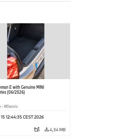
eman E with Genuine MINI
ries (06/2026)
n
·
Electric
 15 12:44:35 CEST 2026
4,34 MB