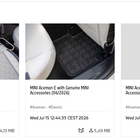
MINI Aceman E with Genuine MINI
MINI Ac
Accessories (06/2026)
Accesso
Aceman
·
Electric
Acema
Wed Jul 15 12:44:35 CEST 2026
Wed Jul
4,13 MB
5,49 MB