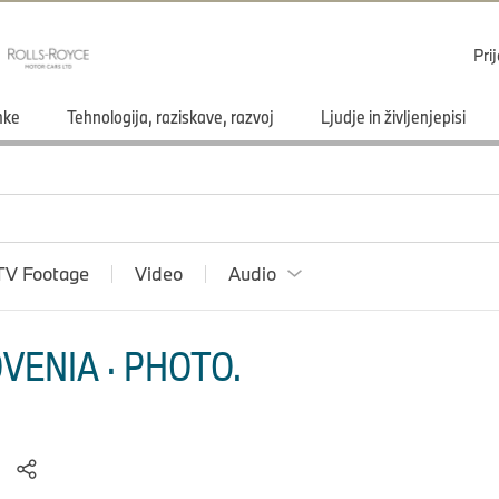
Pri
mke
Tehnologija, raziskave, razvoj
Ljudje in življenjepisi
TV Footage
Video
Audio
VENIA · PHOTO.
)