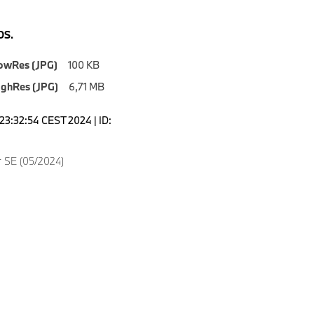
S.
owRes (JPG)
100 KB
ighRes (JPG)
6,71 MB
23:32:54 CEST 2024 | ID:
 SE (05/2024)