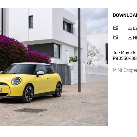
DOWNLOAD
L
H
Tue May 28 
P90550438
MINI Cooper