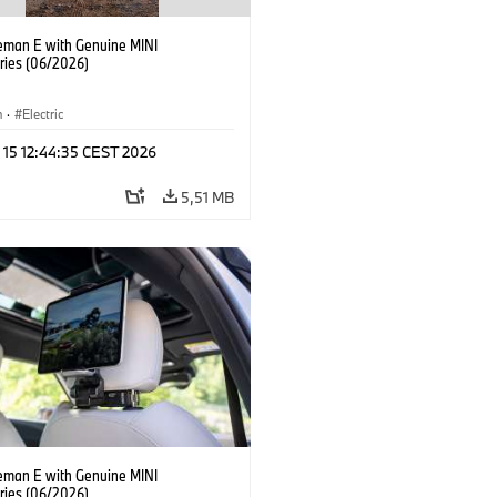
eman E with Genuine MINI
ries (06/2026)
n
·
Electric
 15 12:44:35 CEST 2026
5,51 MB
eman E with Genuine MINI
ries (06/2026)