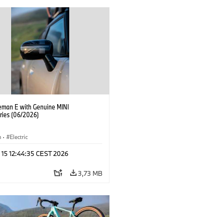
eman E with Genuine MINI
ries (06/2026)
n
·
Electric
 15 12:44:35 CEST 2026
3,73 MB