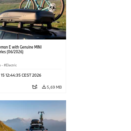
eman E with Genuine MINI
ries (06/2026)
n
·
Electric
 15 12:44:35 CEST 2026
5,69 MB