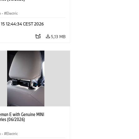
n
·
Electric
 15 12:44:34 CEST 2026
5,13 MB
eman E with Genuine MINI
ries (06/2026)
n
·
Electric