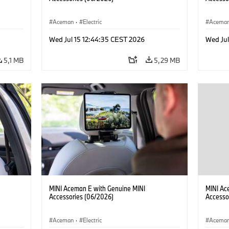
Aceman
·
Electric
Acema
Wed Jul 15 12:44:35 CEST 2026
Wed Jul
5,1 MB
5,29 MB
MINI Aceman E with Genuine MINI
MINI Ac
Accessories (06/2026)
Accesso
Aceman
·
Electric
Acema