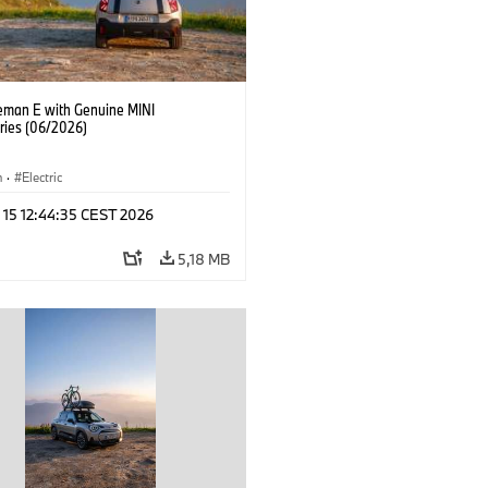
eman E with Genuine MINI
ries (06/2026)
n
·
Electric
 15 12:44:35 CEST 2026
5,18 MB