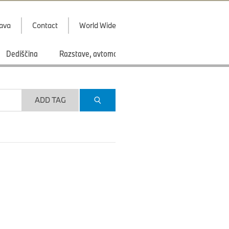
java
Contact
World Wide
Dediščina
Razstave, avtomobilski saloni
Športi
ADD TAG