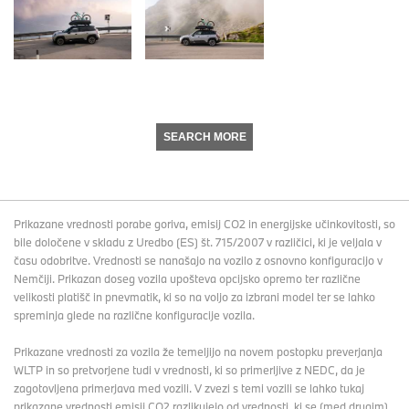
SEARCH MORE
Prikazane vrednosti porabe goriva, emisij CO2 in energijske učinkovitosti, so
bile določene v skladu z Uredbo (ES) št. 715/2007 v različici, ki je veljala v
času odobritve. Vrednosti se nanašajo na vozilo z osnovno konfiguracijo v
Nemčiji. Prikazan doseg vozila upošteva opcijsko opremo ter različne
velikosti platišč in pnevmatik, ki so na voljo za izbrani model ter se lahko
spreminja glede na različne konfiguracije vozila.
Prikazane vrednosti za vozila že temeljijo na novem postopku preverjanja
WLTP in so pretvorjene tudi v vrednosti, ki so primerljive z NEDC, da je
zagotovljena primerjava med vozili. V zvezi s temi vozili se lahko tukaj
prikazane vrednosti emisij CO2 razlikujejo od vrednosti, ki se (med drugim)