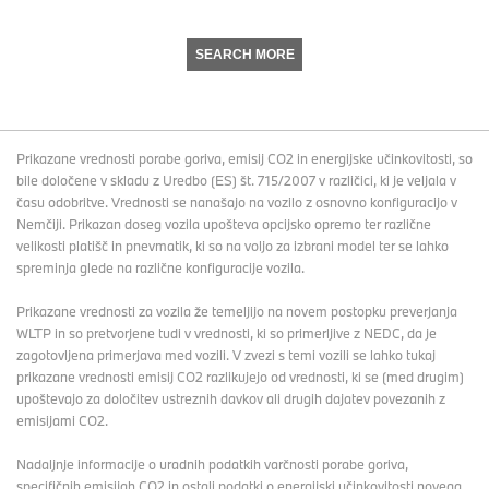
SEARCH MORE
Prikazane vrednosti porabe goriva, emisij CO2 in energijske učinkovitosti, so
bile določene v skladu z Uredbo (ES) št. 715/2007 v različici, ki je veljala v
času odobritve. Vrednosti se nanašajo na vozilo z osnovno konfiguracijo v
Nemčiji. Prikazan doseg vozila upošteva opcijsko opremo ter različne
velikosti platišč in pnevmatik, ki so na voljo za izbrani model ter se lahko
spreminja glede na različne konfiguracije vozila.
Prikazane vrednosti za vozila že temeljijo na novem postopku preverjanja
WLTP in so pretvorjene tudi v vrednosti, ki so primerljive z NEDC, da je
zagotovljena primerjava med vozili. V zvezi s temi vozili se lahko tukaj
prikazane vrednosti emisij CO2 razlikujejo od vrednosti, ki se (med drugim)
upoštevajo za določitev ustreznih davkov ali drugih dajatev povezanih z
emisijami CO2.
Nadaljnje informacije o uradnih podatkih varčnosti porabe goriva,
specifičnih emisijah CO2 in ostali podatki o energijski učinkovitosti novega