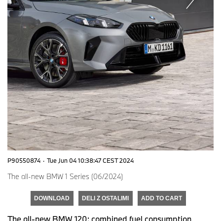
P90550874
·
Tue Jun 04 10:38:47 CEST 2024
The all-new BMW 1 Series (06/2024)
DOWNLOAD
DELI Z OSTALIMI
ADD TO CART
The all-new BMW 120: combined fuel consumption