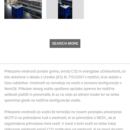
SEARCH MORE
Prikazane vrednosti porabe goriva, emisij CO2 in energijske učinkovitosti, so
bile določene v skladu z Uredbo (ES) št. 715/2007 v različici, ki je veljala v
času odobritve. Vrednosti se nanašajo na vozilo z osnovno konfiguracijo v
Nemčiji. Prikazan doseg vozila upošteva opcijsko opremo ter različne
velikosti platišč in pnevmatik, ki so na voljo za izbrani model ter se lahko
spreminja glede na različne konfiguracije vozila.
Prikazane vrednosti za vozila že temeljijo na novem postopku preverjanja
WLTP in so pretvorjene tudi v vrednosti, ki so primerljive z NEDC, da je
zagotovljena primerjava med vozili. V zvezi s temi vozili se lahko tukaj
prikazane vrednosti emisij CO2 razlikujejo od vrednosti, ki se (med drugim)