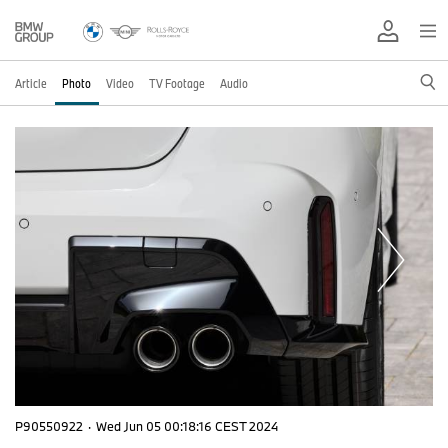
Article
Photo
Video
TV Footage
Audio
P90550922
·
Wed Jun 05 00:18:16 CEST 2024