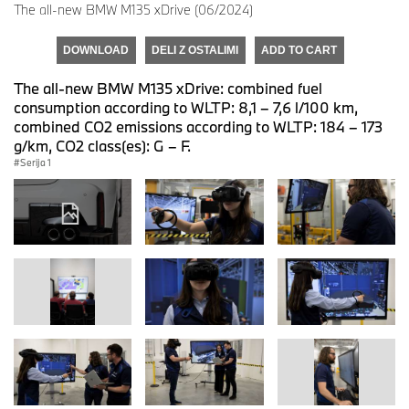
The all-new BMW M135 xDrive (06/2024)
DOWNLOAD
DELI Z OSTALIMI
ADD TO CART
The all-new BMW M135 xDrive: combined fuel
consumption according to WLTP: 8,1 – 7,6 l/100 km,
combined CO2 emissions according to WLTP: 184 – 173
g/km, CO2 class(es): G – F.
Serija 1