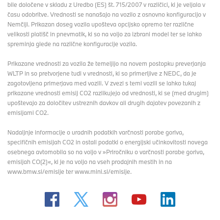
bile določene v skladu z Uredbo (ES) št. 715/2007 v različici, ki je veljala v
času odobritve. Vrednosti se nanašajo na vozilo z osnovno konfiguracijo v
Nemčiji. Prikazan doseg vozila upošteva opcijsko opremo ter različne
velikosti platišč in pnevmatik, ki so na voljo za izbrani model ter se lahko
spreminja glede na različne konfiguracije vozila.
Prikazane vrednosti za vozila že temeljijo na novem postopku preverjanja
WLTP in so pretvorjene tudi v vrednosti, ki so primerljive z NEDC, da je
zagotovljena primerjava med vozili. V zvezi s temi vozili se lahko tukaj
prikazane vrednosti emisij CO2 razlikujejo od vrednosti, ki se (med drugim)
upoštevajo za določitev ustreznih davkov ali drugih dajatev povezanih z
emisijami CO2.
Nadaljnje informacije o uradnih podatkih varčnosti porabe goriva,
specifičnih emisijah CO2 in ostali podatki o energijski učinkovitosti novega
osebnega avtomobila so na voljo v »Priročniku o varčnosti porabe goriva,
emisijah CO(2)«, ki je na voljo na vseh prodajnih mestih in na
www.bmw.si/emisije ter www.mini.si/emisije.