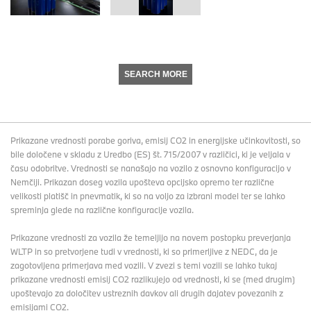
SEARCH MORE
Prikazane vrednosti porabe goriva, emisij CO2 in energijske učinkovitosti, so
bile določene v skladu z Uredbo (ES) št. 715/2007 v različici, ki je veljala v
času odobritve. Vrednosti se nanašajo na vozilo z osnovno konfiguracijo v
Nemčiji. Prikazan doseg vozila upošteva opcijsko opremo ter različne
velikosti platišč in pnevmatik, ki so na voljo za izbrani model ter se lahko
spreminja glede na različne konfiguracije vozila.
Prikazane vrednosti za vozila že temeljijo na novem postopku preverjanja
WLTP in so pretvorjene tudi v vrednosti, ki so primerljive z NEDC, da je
zagotovljena primerjava med vozili. V zvezi s temi vozili se lahko tukaj
prikazane vrednosti emisij CO2 razlikujejo od vrednosti, ki se (med drugim)
upoštevajo za določitev ustreznih davkov ali drugih dajatev povezanih z
emisijami CO2.