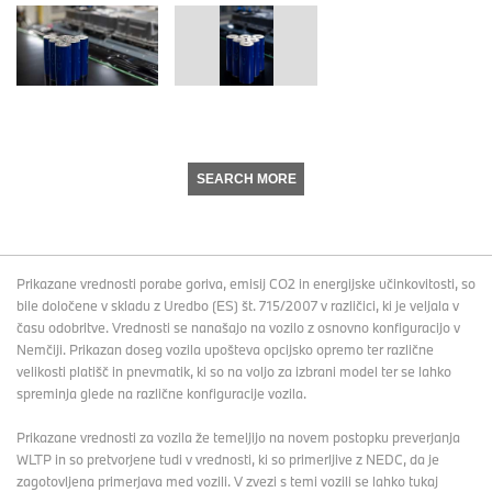
SEARCH MORE
Prikazane vrednosti porabe goriva, emisij CO2 in energijske učinkovitosti, so
bile določene v skladu z Uredbo (ES) št. 715/2007 v različici, ki je veljala v
času odobritve. Vrednosti se nanašajo na vozilo z osnovno konfiguracijo v
Nemčiji. Prikazan doseg vozila upošteva opcijsko opremo ter različne
velikosti platišč in pnevmatik, ki so na voljo za izbrani model ter se lahko
spreminja glede na različne konfiguracije vozila.
Prikazane vrednosti za vozila že temeljijo na novem postopku preverjanja
WLTP in so pretvorjene tudi v vrednosti, ki so primerljive z NEDC, da je
zagotovljena primerjava med vozili. V zvezi s temi vozili se lahko tukaj