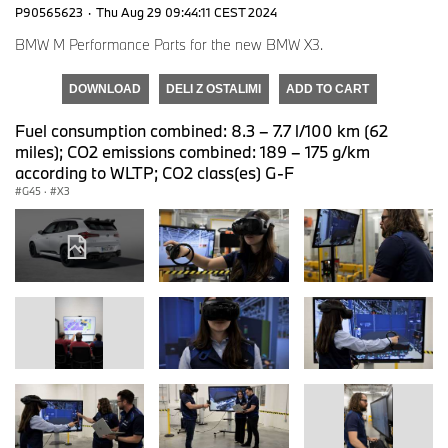
P90565623
·
Thu Aug 29 09:44:11 CEST 2024
BMW M Performance Parts for the new BMW X3.
DOWNLOAD
DELI Z OSTALIMI
ADD TO CART
Fuel consumption combined: 8.3 – 7.7 l/100 km (62
miles); CO2 emissions combined: 189 – 175 g/km
according to WLTP; CO2 class(es) G-F
G45
·
X3