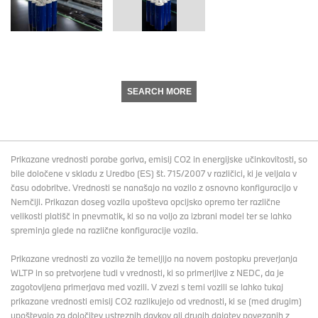
SEARCH MORE
Prikazane vrednosti porabe goriva, emisij CO2 in energijske učinkovitosti, so
bile določene v skladu z Uredbo (ES) št. 715/2007 v različici, ki je veljala v
času odobritve. Vrednosti se nanašajo na vozilo z osnovno konfiguracijo v
Nemčiji. Prikazan doseg vozila upošteva opcijsko opremo ter različne
velikosti platišč in pnevmatik, ki so na voljo za izbrani model ter se lahko
spreminja glede na različne konfiguracije vozila.
Prikazane vrednosti za vozila že temeljijo na novem postopku preverjanja
WLTP in so pretvorjene tudi v vrednosti, ki so primerljive z NEDC, da je
zagotovljena primerjava med vozili. V zvezi s temi vozili se lahko tukaj
prikazane vrednosti emisij CO2 razlikujejo od vrednosti, ki se (med drugim)
upoštevajo za določitev ustreznih davkov ali drugih dajatev povezanih z