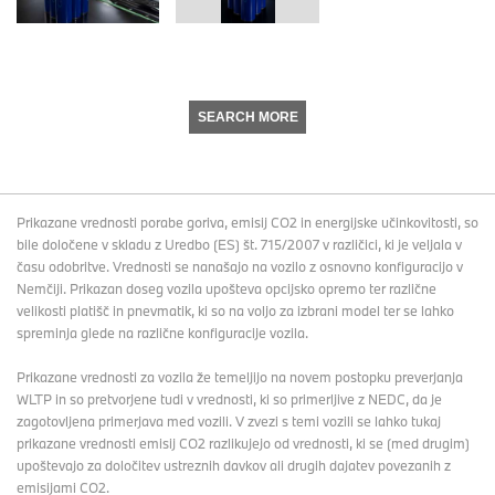
SEARCH MORE
Prikazane vrednosti porabe goriva, emisij CO2 in energijske učinkovitosti, so
bile določene v skladu z Uredbo (ES) št. 715/2007 v različici, ki je veljala v
času odobritve. Vrednosti se nanašajo na vozilo z osnovno konfiguracijo v
Nemčiji. Prikazan doseg vozila upošteva opcijsko opremo ter različne
velikosti platišč in pnevmatik, ki so na voljo za izbrani model ter se lahko
spreminja glede na različne konfiguracije vozila.
Prikazane vrednosti za vozila že temeljijo na novem postopku preverjanja
WLTP in so pretvorjene tudi v vrednosti, ki so primerljive z NEDC, da je
zagotovljena primerjava med vozili. V zvezi s temi vozili se lahko tukaj
prikazane vrednosti emisij CO2 razlikujejo od vrednosti, ki se (med drugim)
upoštevajo za določitev ustreznih davkov ali drugih dajatev povezanih z
emisijami CO2.