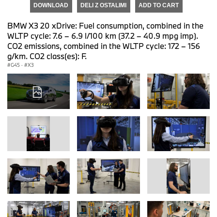
DOWNLOAD
DELI Z OSTALIMI
ADD TO CART
BMW X3 20 xDrive: Fuel consumption, combined in the
WLTP cycle: 7.6 – 6.9 l/100 km (37.2 – 40.9 mpg imp).
CO2 emissions, combined in the WLTP cycle: 172 – 156
g/km. CO2 class(es): F.
G45
·
X3