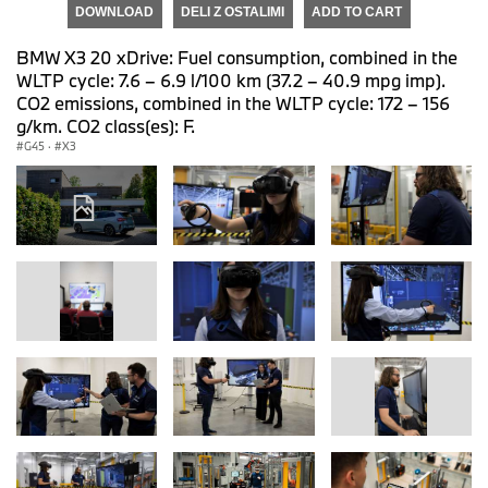
DOWNLOAD
DELI Z OSTALIMI
ADD TO CART
BMW X3 20 xDrive: Fuel consumption, combined in the
WLTP cycle: 7.6 – 6.9 l/100 km (37.2 – 40.9 mpg imp).
CO2 emissions, combined in the WLTP cycle: 172 – 156
g/km. CO2 class(es): F.
G45
·
X3