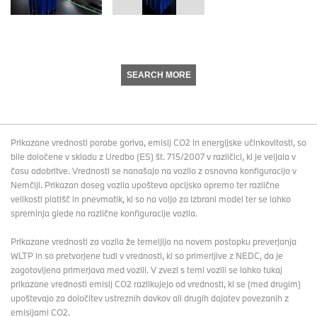
SEARCH MORE
Prikazane vrednosti porabe goriva, emisij CO2 in energijske učinkovitosti, so
bile določene v skladu z Uredbo (ES) št. 715/2007 v različici, ki je veljala v
času odobritve. Vrednosti se nanašajo na vozilo z osnovno konfiguracijo v
Nemčiji. Prikazan doseg vozila upošteva opcijsko opremo ter različne
velikosti platišč in pnevmatik, ki so na voljo za izbrani model ter se lahko
spreminja glede na različne konfiguracije vozila.
Prikazane vrednosti za vozila že temeljijo na novem postopku preverjanja
WLTP in so pretvorjene tudi v vrednosti, ki so primerljive z NEDC, da je
zagotovljena primerjava med vozili. V zvezi s temi vozili se lahko tukaj
prikazane vrednosti emisij CO2 razlikujejo od vrednosti, ki se (med drugim)
upoštevajo za določitev ustreznih davkov ali drugih dajatev povezanih z
emisijami CO2.