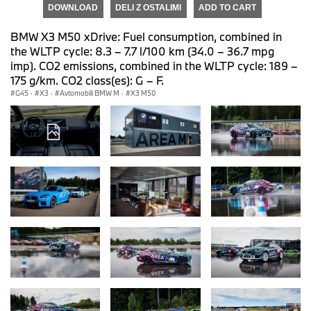
DOWNLOAD
DELI Z OSTALIMI
ADD TO CART
BMW X3 M50 xDrive: Fuel consumption, combined in
the WLTP cycle: 8.3 – 7.7 l/100 km (34.0 – 36.7 mpg
imp). CO2 emissions, combined in the WLTP cycle: 189 –
175 g/km. CO2 class(es): G – F.
G45
·
X3
·
Avtomobili BMW M
·
X3 M50