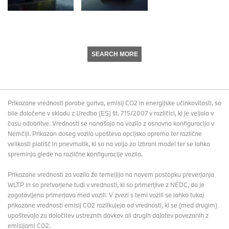
SEARCH MORE
Prikazane vrednosti porabe goriva, emisij CO2 in energijske učinkovitosti, so
bile določene v skladu z Uredbo (ES) št. 715/2007 v različici, ki je veljala v
času odobritve. Vrednosti se nanašajo na vozilo z osnovno konfiguracijo v
Nemčiji. Prikazan doseg vozila upošteva opcijsko opremo ter različne
velikosti platišč in pnevmatik, ki so na voljo za izbrani model ter se lahko
spreminja glede na različne konfiguracije vozila.
Prikazane vrednosti za vozila že temeljijo na novem postopku preverjanja
WLTP in so pretvorjene tudi v vrednosti, ki so primerljive z NEDC, da je
zagotovljena primerjava med vozili. V zvezi s temi vozili se lahko tukaj
prikazane vrednosti emisij CO2 razlikujejo od vrednosti, ki se (med drugim)
upoštevajo za določitev ustreznih davkov ali drugih dajatev povezanih z
emisijami CO2.