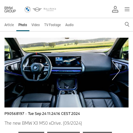
Article
Photo
Video
TV Footage
Audio
P90568197
·
Tue Sep 24 11:24:16 CEST 2024
The new BMW X3 M50 xDrive. (09/2024)