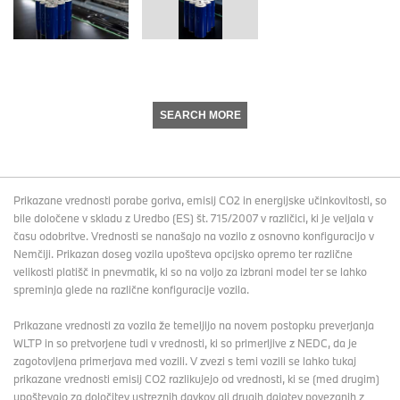
SEARCH MORE
Prikazane vrednosti porabe goriva, emisij CO2 in energijske učinkovitosti, so
bile določene v skladu z Uredbo (ES) št. 715/2007 v različici, ki je veljala v
času odobritve. Vrednosti se nanašajo na vozilo z osnovno konfiguracijo v
Nemčiji. Prikazan doseg vozila upošteva opcijsko opremo ter različne
velikosti platišč in pnevmatik, ki so na voljo za izbrani model ter se lahko
spreminja glede na različne konfiguracije vozila.
Prikazane vrednosti za vozila že temeljijo na novem postopku preverjanja
WLTP in so pretvorjene tudi v vrednosti, ki so primerljive z NEDC, da je
zagotovljena primerjava med vozili. V zvezi s temi vozili se lahko tukaj
prikazane vrednosti emisij CO2 razlikujejo od vrednosti, ki se (med drugim)
upoštevajo za določitev ustreznih davkov ali drugih dajatev povezanih z