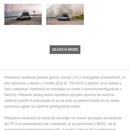
SEARCH MORE
Prikazane vrednosti porabe goriva, emisij CO2 in energijske učinkovitosti, so
bile določene v skladu z Uredbo (ES) št. 715/2007 v različici, ki je veljala v
času odobritve. Vrednosti se nanašajo na vozilo z osnovno konfiguracijo v
Nemčiji. Prikazan doseg vozila upošteva opcijsko opremo ter različne
velikosti platišč in pnevmatik, ki so na voljo za izbrani model ter se lahko
spreminja glede na različne konfiguracije vozila.
Prikazane vrednosti za vozila že temeljijo na novem postopku preverjanja
WLTP in so pretvorjene tudi v vrednosti, ki so primerljive z NEDC, da je
zagotovljena primerjava med vozili. V zvezi s temi vozili se lahko tukaj