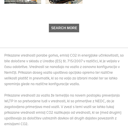
SEARCH MORE
Prikazane vrednosti porabe goriva, emisij CO2 in energijske učinkovitosti, so
bile določene v skladu z Uredbo (ES) št. 715/2007 v različici, ki je veljala v
času odobritve. Vrednosti se nanašajo na vozilo z osnovno konfiguracijo v
Nemčiji. Prikazan doseg vozila upošteva opcijsko opremo ter različne
velikosti platišč in pnevmatik, ki so na voljo za izbrani model ter se lahko
spreminja glede na različne konfiguracije vozila.
Prikazane vrednosti za vozila že temeljijo na novem postopku preverjanja
WLTP in so pretvorjene tudi v vrednosti, ki so primerljive z NEDC, da je
zagotovljena primerjava med vozili. V zvezi s temi vozili se lahko tukaj
prikazane vrednosti emisij CO2 razlikujejo od vrednosti, ki se (med drugim)
upoštevajo za določitev ustreznih davkov ali drugih dajatev povezanih z
emisijami CO2.