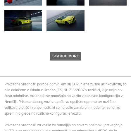
SEARCH MORE
Prikazane vrednosti porabe goriva, emisij CO2 in energijske učinkovitosti, so
bile določene v skladu z Uredbo (ES) št. 715/2007 v različici, ki je veljala v
času odobritve. Vrednosti se nanašajo na vozilo z osnovno konfiguracijo v
Nemčiji. Prikazan doseg vozila upošteva opcijsko opremo ter različne
velikosti platišč in pnevmatik, ki so na voljo za izbrani model ter se lahko
spreminja glede na različne konfiguracije vozila.
Prikazane vrednosti za vozila že temeljijo na novem postopku preverjanja
WLTP in so pretvorjene tudi v vrednosti, ki so primerljive z NEDC, da je