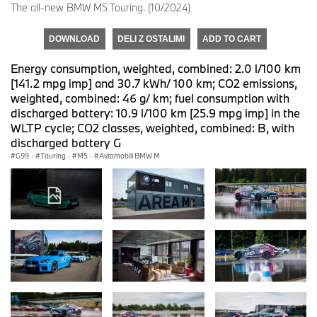
The all-new BMW M5 Touring. (10/2024)
DOWNLOAD
DELI Z OSTALIMI
ADD TO CART
Energy consumption, weighted, combined: 2.0 l/100 km
[141.2 mpg imp] and 30.7 kWh/ 100 km; CO2 emissions,
weighted, combined: 46 g/ km; fuel consumption with
discharged battery: 10.9 l/100 km [25.9 mpg imp] in the
WLTP cycle; CO2 classes, weighted, combined: B, with
discharged battery G
G99
·
Touring
·
M5
·
Avtomobili BMW M