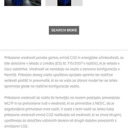
SEARCH MORE
Prikazane vrednosti porabe goriva, emisij CO2 in energijske učinkovitosti, so
bile določene v skladu z Uredbo (ES) št. 715/2007 v različici, ki je veljala v
času odobritve. Vrednosti se nanašajo na vozilo z osnovno konfiguracijo v
Nemčiji. Prikazan doseg vozila upošteva opcijsko opremo ter različne
velikosti platišč in pnevmatik, ki so na voljo za izbrani model ter se lahko
spreminja glede na različne konfiguracije vozila.
Prikazane vrednosti za vozila že temeljijo na novem postopku preverjanja
WLTP in so pretvorjene tudi v vrednosti, ki so primerljive z NEDC, da je
zagotovljena primerjava med vozili. V zvezi s temi vozili se lahko tukaj
prikazane vrednosti emisij CO2 razlikujejo od vrednosti, ki se (med drugim)
upoštevajo za določitev ustreznih davkov ali drugih dajatev povezanih z
emisijami CO2.