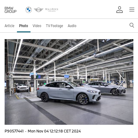
Article
Photo
Video
TV Footage
Audio
P90577441
·
Mon Nov 04 12:12:18 CET 2024