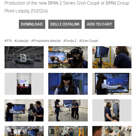
Production of the new BMW 2 Series Gran Coupé at BMW Group
Plant Leipzig (11/2024)
DOWNLOAD
DELI Z OSTALIMI
ADD TO CART
F74
·
Lokacije
·
Proizvodne lokacije
·
Serija 2
·
Gran Coupé