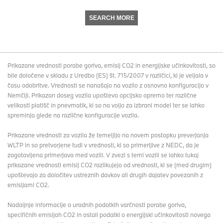
SEARCH MORE
Prikazane vrednosti porabe goriva, emisij CO2 in energijske učinkovitosti, so
bile določene v skladu z Uredbo (ES) št. 715/2007 v različici, ki je veljala v
času odobritve. Vrednosti se nanašajo na vozilo z osnovno konfiguracijo v
Nemčiji. Prikazan doseg vozila upošteva opcijsko opremo ter različne
velikosti platišč in pnevmatik, ki so na voljo za izbrani model ter se lahko
spreminja glede na različne konfiguracije vozila.
Prikazane vrednosti za vozila že temeljijo na novem postopku preverjanja
WLTP in so pretvorjene tudi v vrednosti, ki so primerljive z NEDC, da je
zagotovljena primerjava med vozili. V zvezi s temi vozili se lahko tukaj
prikazane vrednosti emisij CO2 razlikujejo od vrednosti, ki se (med drugim)
upoštevajo za določitev ustreznih davkov ali drugih dajatev povezanih z
emisijami CO2.
Nadaljnje informacije o uradnih podatkih varčnosti porabe goriva,
specifičnih emisijah CO2 in ostali podatki o energijski učinkovitosti novega