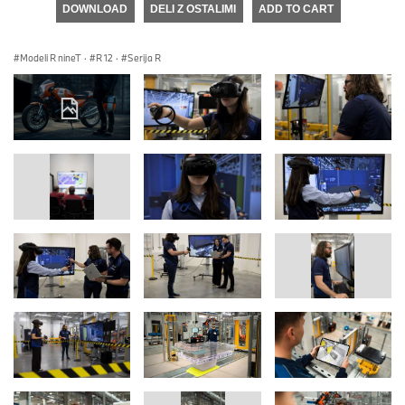
DOWNLOAD
DELI Z OSTALIMI
ADD TO CART
Modeli R nineT
·
R 12
·
Serija R