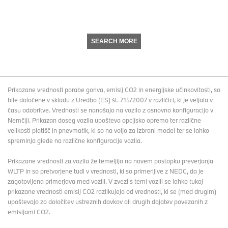
SEARCH MORE
Prikazane vrednosti porabe goriva, emisij CO2 in energijske učinkovitosti, so
bile določene v skladu z Uredbo (ES) št. 715/2007 v različici, ki je veljala v
času odobritve. Vrednosti se nanašajo na vozilo z osnovno konfiguracijo v
Nemčiji. Prikazan doseg vozila upošteva opcijsko opremo ter različne
velikosti platišč in pnevmatik, ki so na voljo za izbrani model ter se lahko
spreminja glede na različne konfiguracije vozila.
Prikazane vrednosti za vozila že temeljijo na novem postopku preverjanja
WLTP in so pretvorjene tudi v vrednosti, ki so primerljive z NEDC, da je
zagotovljena primerjava med vozili. V zvezi s temi vozili se lahko tukaj
prikazane vrednosti emisij CO2 razlikujejo od vrednosti, ki se (med drugim)
upoštevajo za določitev ustreznih davkov ali drugih dajatev povezanih z
emisijami CO2.