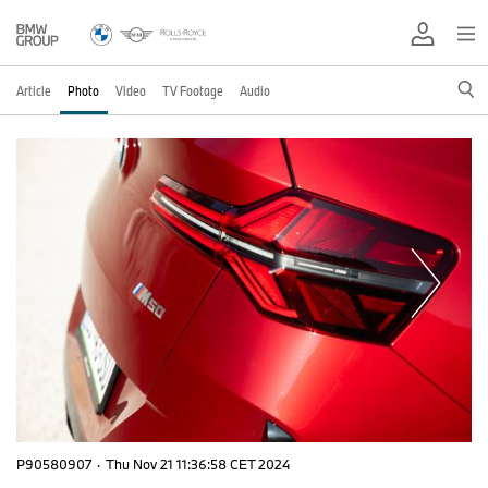
Article
Photo
Video
TV Footage
Audio
P90580907
·
Thu Nov 21 11:36:58 CET 2024