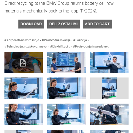
Direct recycling at the BMW Group returns battery cell raw
materials mechanically back to the loop (11/2024).
DOWNLOAD
DELI Z OSTALIMI
ADD TO CART
Korporativna vprašanja
·
Proizvodne lokacije
·
Lokacije
·
Tehnologija, raziskave, razvoj
·
Elektrifikacija
·
Proizvodnja in predelava