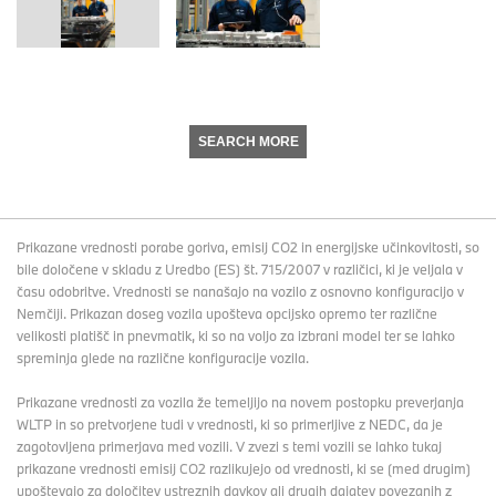
SEARCH MORE
Prikazane vrednosti porabe goriva, emisij CO2 in energijske učinkovitosti, so
bile določene v skladu z Uredbo (ES) št. 715/2007 v različici, ki je veljala v
času odobritve. Vrednosti se nanašajo na vozilo z osnovno konfiguracijo v
Nemčiji. Prikazan doseg vozila upošteva opcijsko opremo ter različne
velikosti platišč in pnevmatik, ki so na voljo za izbrani model ter se lahko
spreminja glede na različne konfiguracije vozila.
Prikazane vrednosti za vozila že temeljijo na novem postopku preverjanja
WLTP in so pretvorjene tudi v vrednosti, ki so primerljive z NEDC, da je
zagotovljena primerjava med vozili. V zvezi s temi vozili se lahko tukaj
prikazane vrednosti emisij CO2 razlikujejo od vrednosti, ki se (med drugim)
upoštevajo za določitev ustreznih davkov ali drugih dajatev povezanih z