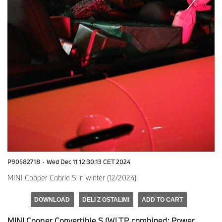
P90582718
·
Wed Dec 11 12:30:13 CET 2024
MINI Cooper Cabrio S in winter (12/2024).
DOWNLOAD
DELI Z OSTALIMI
ADD TO CART
MINI Cooper Convertible S (WLTP combined: Power