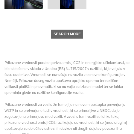
SEARCH MORE
Prikazane vrednosti porabe goriva, emisij CO2 in energijske učinkovitosti, so
bile določene v skladu z Uredbo (ES) št. 715/2007 v različici, ki je veljala v
času odobritve. Vrednosti se nanašajo na vozilo z osnovno konfiguracijo v
Nemčiji. Prikazan doseg vozila upošteva opcijsko opremo ter različne
velikosti platišč in pnevmatik, ki so na voljo za izbrani model ter se lahko
spreminja glede na različne konfiguracije vozila.
Prikazane vrednosti za vozila že temeljijo na novem postopku preverjanja
WLTP in so pretvorjene tudi v vrednosti, ki so primerljive z NEDC, da je
zagotovljena primerjava med vozili. V zvezi s temi vozili se lahko tukaj
prikazane vrednosti emisij CO2 razlikujejo od vrednosti, ki se (med drugim)
upoštevajo za določitev ustreznih davkov ali drugih dajatev povezanih z