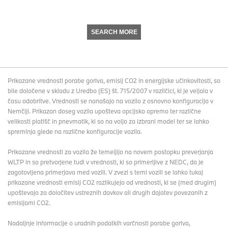
SEARCH MORE
Prikazane vrednosti porabe goriva, emisij CO2 in energijske učinkovitosti, so
bile določene v skladu z Uredbo (ES) št. 715/2007 v različici, ki je veljala v
času odobritve. Vrednosti se nanašajo na vozilo z osnovno konfiguracijo v
Nemčiji. Prikazan doseg vozila upošteva opcijsko opremo ter različne
velikosti platišč in pnevmatik, ki so na voljo za izbrani model ter se lahko
spreminja glede na različne konfiguracije vozila.
Prikazane vrednosti za vozila že temeljijo na novem postopku preverjanja
WLTP in so pretvorjene tudi v vrednosti, ki so primerljive z NEDC, da je
zagotovljena primerjava med vozili. V zvezi s temi vozili se lahko tukaj
prikazane vrednosti emisij CO2 razlikujejo od vrednosti, ki se (med drugim)
upoštevajo za določitev ustreznih davkov ali drugih dajatev povezanih z
emisijami CO2.
Nadaljnje informacije o uradnih podatkih varčnosti porabe goriva,