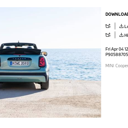
DOWNLOAD
L
H
Fri Apr 04 1
P90588705
MINI Cooper