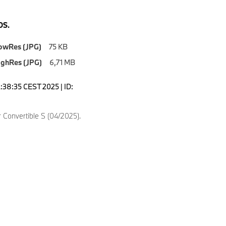
S.
owRes (JPG)
75 KB
ighRes (JPG)
6,71 MB
2:38:35 CEST 2025 | ID:
 Convertible S (04/2025).