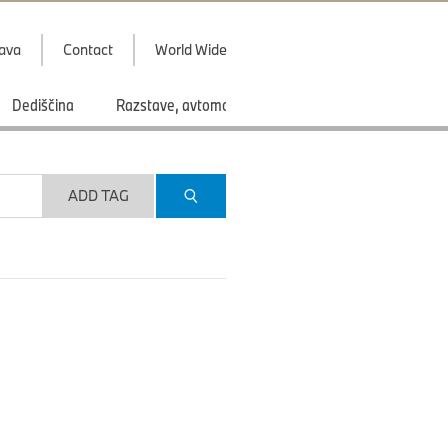
java
Contact
World Wide
Dediščina
Razstave, avtomobilski saloni
Športi
ADD TAG