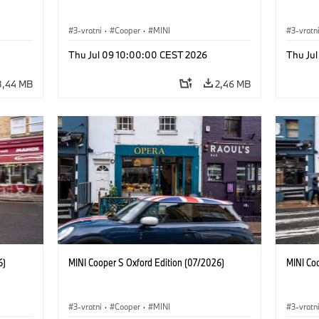
3-vratni
·
Cooper
·
MINI
3-vratn
Thu Jul 09 10:00:00 CEST 2026
Thu Ju
3,44 MB
2,46 MB
6)
MINI Cooper S Oxford Edition (07/2026)
MINI Co
3-vratni
·
Cooper
·
MINI
3-vratn