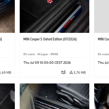
6)
MINI Cooper S Oxford Edition (07/2026)
MINI Co
3-vratni
·
Cooper
·
MINI
3-vratn
Thu Jul 09 10:00:00 CEST 2026
Thu Ju
3,69 MB
3,76 MB