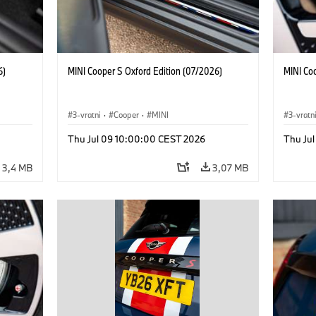
6)
MINI Cooper S Oxford Edition (07/2026)
MINI Co
3-vratni
·
Cooper
·
MINI
3-vratn
Thu Jul 09 10:00:00 CEST 2026
Thu Ju
3,4 MB
3,07 MB