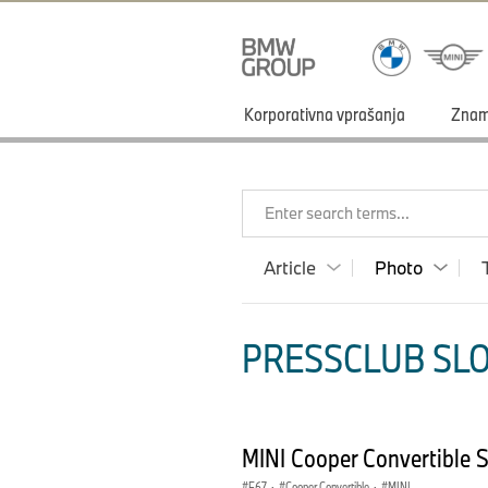
Korporativna vprašanja
Zna
Enter search terms...
Article
Photo
PRESSCLUB SLO
MINI Cooper Convertible 
F67
·
Cooper Convertible
·
MINI