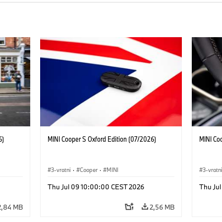
6)
MINI Cooper S Oxford Edition (07/2026)
MINI Co
3-vratni
·
Cooper
·
MINI
3-vratn
Thu Jul 09 10:00:00 CEST 2026
Thu Ju
2,84 MB
2,56 MB