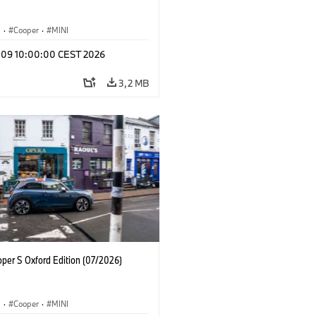
i
·
Cooper
·
MINI
l 09 10:00:00 CEST 2026
3,2 MB
oper S Oxford Edition (07/2026)
i
·
Cooper
·
MINI