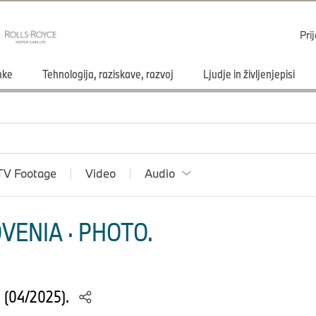
Pri
mke
Tehnologija, raziskave, razvoj
Ljudje in življenjepisi
TV Footage
Video
Audio
VENIA · PHOTO.
S (04/2025).