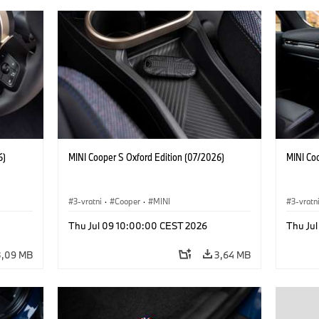
6)
MINI Cooper S Oxford Edition (07/2026)
MINI Co
3-vratni
·
Cooper
·
MINI
3-vratn
Thu Jul 09 10:00:00 CEST 2026
Thu Ju
3,09 MB
3,64 MB