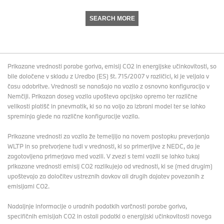
SEARCH MORE
Prikazane vrednosti porabe goriva, emisij CO2 in energijske učinkovitosti, so
bile določene v skladu z Uredbo (ES) št. 715/2007 v različici, ki je veljala v
času odobritve. Vrednosti se nanašajo na vozilo z osnovno konfiguracijo v
Nemčiji. Prikazan doseg vozila upošteva opcijsko opremo ter različne
velikosti platišč in pnevmatik, ki so na voljo za izbrani model ter se lahko
spreminja glede na različne konfiguracije vozila.
Prikazane vrednosti za vozila že temeljijo na novem postopku preverjanja
WLTP in so pretvorjene tudi v vrednosti, ki so primerljive z NEDC, da je
zagotovljena primerjava med vozili. V zvezi s temi vozili se lahko tukaj
prikazane vrednosti emisij CO2 razlikujejo od vrednosti, ki se (med drugim)
upoštevajo za določitev ustreznih davkov ali drugih dajatev povezanih z
emisijami CO2.
Nadaljnje informacije o uradnih podatkih varčnosti porabe goriva,
specifičnih emisijah CO2 in ostali podatki o energijski učinkovitosti novega