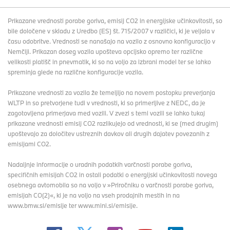
Prikazane vrednosti porabe goriva, emisij CO2 in energijske učinkovitosti, so
bile določene v skladu z Uredbo (ES) št. 715/2007 v različici, ki je veljala v
času odobritve. Vrednosti se nanašajo na vozilo z osnovno konfiguracijo v
Nemčiji. Prikazan doseg vozila upošteva opcijsko opremo ter različne
velikosti platišč in pnevmatik, ki so na voljo za izbrani model ter se lahko
spreminja glede na različne konfiguracije vozila.
Prikazane vrednosti za vozila že temeljijo na novem postopku preverjanja
WLTP in so pretvorjene tudi v vrednosti, ki so primerljive z NEDC, da je
zagotovljena primerjava med vozili. V zvezi s temi vozili se lahko tukaj
prikazane vrednosti emisij CO2 razlikujejo od vrednosti, ki se (med drugim)
upoštevajo za določitev ustreznih davkov ali drugih dajatev povezanih z
emisijami CO2.
Nadaljnje informacije o uradnih podatkih varčnosti porabe goriva,
specifičnih emisijah CO2 in ostali podatki o energijski učinkovitosti novega
osebnega avtomobila so na voljo v »Priročniku o varčnosti porabe goriva,
emisijah CO(2)«, ki je na voljo na vseh prodajnih mestih in na
www.bmw.si/emisije ter www.mini.si/emisije.