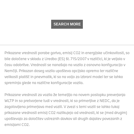
SEARCH MORE
Prikazane vrednosti porabe goriva, emisij CO2 in energijske učinkovitosti, so
bile določene v skladu z Uredbo (ES) št. 715/2007 v različici, ki je veljala v
času odobritve. Vrednosti se nanašajo na vozilo z osnovno konfiguracijo v
Nemčiji. Prikazan doseg vozila upošteva opcijsko opremo ter različne
velikosti platišč in pnevmatik, ki so na voljo za izbrani model ter se lahko
spreminja glede na različne konfiguracije vozila.
Prikazane vrednosti za vozila že temeljijo na novem postopku preverjanja
WLTP in so pretvorjene tudi v vrednosti, ki so primerljive z NEDC, da je
zagotovljena primerjava med vozili. V zvezi s temi vozili se lahko tukaj
prikazane vrednosti emisij CO2 razlikujejo od vrednosti, ki se (med drugim)
upoštevajo za določitev ustreznih davkov ali drugih dajatev povezanih z
emisijami CO2.