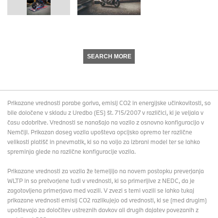
SEARCH MORE
Prikazane vrednosti porabe goriva, emisij CO2 in energijske učinkovitosti, so
bile določene v skladu z Uredbo (ES) št. 715/2007 v različici, ki je veljala v
času odobritve. Vrednosti se nanašajo na vozilo z osnovno konfiguracijo v
Nemčiji. Prikazan doseg vozila upošteva opcijsko opremo ter različne
velikosti platišč in pnevmatik, ki so na voljo za izbrani model ter se lahko
spreminja glede na različne konfiguracije vozila.
Prikazane vrednosti za vozila že temeljijo na novem postopku preverjanja
WLTP in so pretvorjene tudi v vrednosti, ki so primerljive z NEDC, da je
zagotovljena primerjava med vozili. V zvezi s temi vozili se lahko tukaj
prikazane vrednosti emisij CO2 razlikujejo od vrednosti, ki se (med drugim)
upoštevajo za določitev ustreznih davkov ali drugih dajatev povezanih z